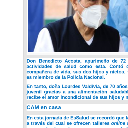
Don Benedicto Acosta, apurimeño de 72 a
actividades de salud como esta. Contó
compañera de vida, sus dos hijos y nietos
es miembro de la Policía Nacional.
En tanto,
doña Lourdes Valdivia, de 70 años
juvenil
gracias a una alimentación saludabl
recibe el amor incondicional de sus hijos y n
CAM en casa
En esta jornada de EsSalud se
recordó que 
a través del cual se ofrecen talleres
online