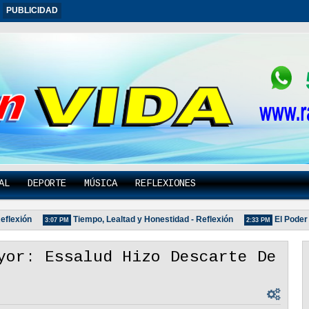
PUBLICIDAD
AL
DEPORTE
MÚSICA
REFLEXIONES
ón
Tiempo, Lealtad y Honestidad - Reflexión
El Poder De Un
3:07 PM
2:33 PM
yor: Essalud Hizo Descarte De