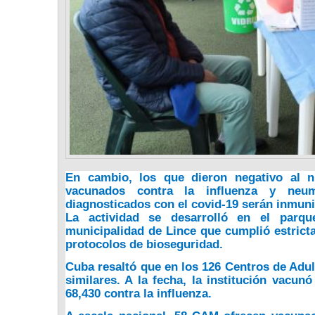
En cambio,
los que dieron negativo al n
vacunados contra la influenza y neu
diagnosticados con el covid-19 serán inmun
La actividad se desarrolló en el parque
municipalidad de Lince que cumplió estrict
protocolos de bioseguridad.
Cuba resaltó que en los 126 Centros de Adu
similares. A la fecha, la institución vacu
68,430 contra la influenza.