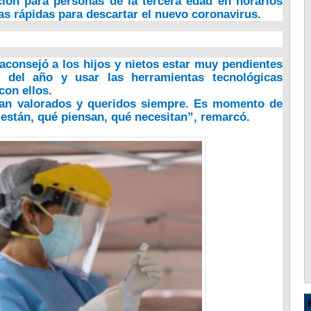
ión para personas de la tercera edad
en horarios
s rápidas para descartar el nuevo coronavirus.
aconsejó a los hijos y nietos estar muy pendientes
 del año y usar las herramientas tecnológicas
con ellos.
tan valorados y queridos siempre. Es momento de
están, qué piensan, qué necesitan”, remarcó.