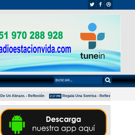
 Abrazo. - Reflexión
Regala Una Sonrisa - Reflexión
POLÍT
2:17 PM
2:04 PM