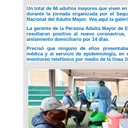
Un total de 66 adultos mayores que viven en 
durante la jornada organizada por el Seg
Nacional del Adulto Mayor.
Vea aquí la galer
La gerente de la Persona Adulta Mayor de 
resultaron positivo al nuevo coronavirus
,
aislamiento domiciliario por 14 días.
Precisó que
ninguno de ellos presentaba
médica y al servicio de epidemiología, en e
monitoreo telefónico por medio de la línea 1