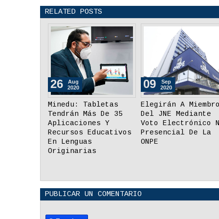
RELATED POSTS
03
26
Sep
Aug
2020
2020
¿Cuáles Deben Ser
Minedu: Tabletas
Las Prioridades Para
Tendrán Más De 35
Cerrar La Brecha
Aplicaciones Y
Educativa Digital En
Recursos Educativ
El Perú?
En Lenguas
Originarias
PUBLICAR UN COMENTARIO