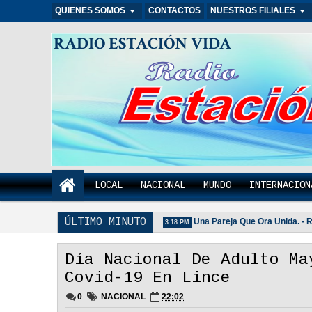
QUIENES SOMOS
CONTACTOS
NUESTROS FILIALES
RADIO ESTACIÓN VIDA
LOCAL
NACIONAL
MUNDO
INTERNACION
ÚLTIMO MINUTO
 Unida Es Importante - Reflexión
Una Pareja Que Ora Unida. - Reflexi
3:18 PM
Día Nacional De Adulto Ma
Covid-19 En Lince
0
NACIONAL
22:02