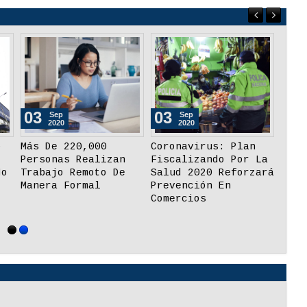
09
03
03
Sep
Sep
2020
2020
Elegirán A Miembro
Más De 220,000
Coro
Del JNE Mediante
Personas Realizan
Fisc
Voto Electrónico No
Trabajo Remoto De
Salu
os
Presencial De La
Manera Formal
Prev
ONPE
Come