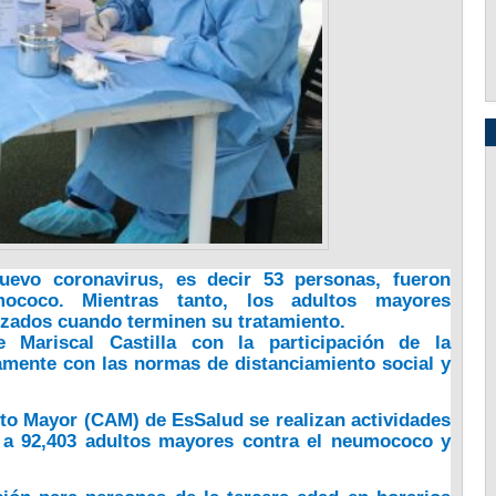
uevo coronavirus, es decir 53 personas, fueron
mococo
. Mientras tanto, los adultos mayores
izados cuando terminen su tratamiento.
 Mariscal Castilla con la participación de la
amente con las normas de distanciamiento social y
lto Mayor (CAM) de EsSalud se realizan actividades
nó a 92,403 adultos mayores contra el neumococo y