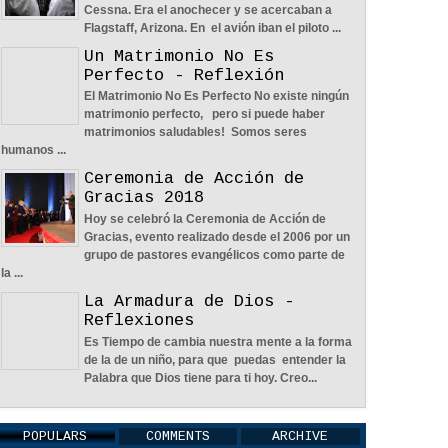
Cessna. Era el anochecer y se acercaban a
Flagstaff, Arizona. En el avión iban el piloto ...
Un Matrimonio No Es
Perfecto - Reflexión
El Matrimonio No Es Perfecto No existe ningún
Nos Toca Escoger El Camino, Fácil O
matrimonio perfecto, pero si puede haber
Difícil - Reflexión
matrimonios saludables! Somos seres
04
Jun
2022
0
humanos ...
Ceremonia de Acción de
Gracias 2018
Hoy se celebró la Ceremonia de Acción de
Gracias, evento realizado desde el 2006 por un
grupo de pastores evangélicos como parte de
la ...
Aprendiendo A Confiar A Pesar De
La Armadura de Dios -
Las Circunstancias - Reflexión
Reflexiones
04
Jun
2022
0
Es Tiempo de cambia nuestra mente a la forma
de la de un niño, para que puedas entender la
Palabra que Dios tiene para ti hoy. Creo...
POPULARS
COMMENTS
ARCHIVE