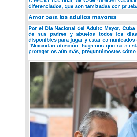
A escala nacional,
58 CAM ofrecen vacunac
diferenciados, que son tamizadas con prueba
Amor para los adultos mayores
Por el Día Nacional del Adulto Mayor, Cuba 
de sus padres y abuelos todos los días
disponibles para jugar y estar comunicados 
“Necesitan atención, hagamos que se sien
protegerlos aún más, preguntémosles cómo 