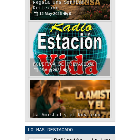
12
May
2026
0
POLÍTICA DE PRIVACIDAD
25
Aug
2023
0
La Amistad y el Noviazgo -
Reflexión
04
Jun
2022
0
LO MAS DESTACADO