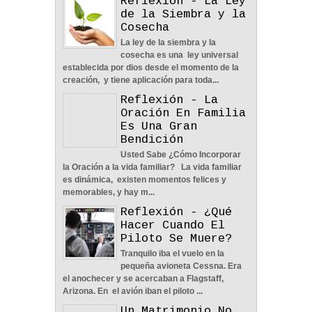
Reflexión - La Ley
de la Siembra y la
Nos Toca Escoger El
Cosecha
Camino, Fácil O Difícil -
La ley de la siembra y la
Reflexión
cosecha es una ley universal
04
Jun
2022
0
establecida por dios desde el momento de la
creación, y tiene aplicación para toda...
Reflexión - La
Oración En Familia
Es Una Gran
Bendición
Aprendiendo A Confiar A
Usted Sabe ¿Cómo Incorporar
Pesar De Las
la Oración a la vida familiar? La vida familiar
Circunstancias - Reflexión
es dinámica, existen momentos felices y
04
Jun
2022
0
memorables, y hay m...
Reflexión - ¿Qué
Hacer Cuando El
Piloto Se Muere?
Tranquilo iba el vuelo en la
pequeña avioneta Cessna. Era
el anochecer y se acercaban a Flagstaff,
En Busca De La Pareja
Arizona. En el avión iban el piloto ...
Adecuada - Reflexión