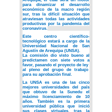
para dinamizar el desarrollo
económico de la macro región
sur, tras la difícil situación que
atraviesan todas las actividades
productivas por la pandemia del
coronavirus.
Este centro científico-
tecnológico estará a cargo de la
Universidad Nacional de San
Agustín de Arequipa (UNSA).
La comisión dio visto bueno al
predictamen con siete votos a
favor, pasando el proyecto de ley
al pleno del grupo de trabajo
para su aprobación final.
La UNSA es una de las cinco
mejores universidades del país
que obtuvo de la Sunedu el
máximo licenciamiento de 10
años. También es la primera
universidad pública que inició
sus clases virtuales, tras la