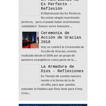
Un Matrimonio No
04
Jun
2022
0
Es Perfecto -
Reflexión
El Matrimonio No Es Perfecto
No existe ningún matrimonio
perfecto, pero si puede haber matrimonios
saludables! Somos seres humanos ...
Ceremonia de
Una Familia Unida Es
Acción de Gracias
Importante - Reflexión
2018
12
May
2026
0
Hoy se celebró la Ceremonia de
Acción de Gracias, evento
realizado desde el 2006 por un grupo de
pastores evangélicos como parte de la ...
La Armadura de
Dios - Reflexiones
Una Pareja Que Ora Unida.
Es Tiempo de cambia nuestra
- Reflexión
mente a la forma de la de
12
May
2026
0
un niño, para que puedas
entender la Palabra que Dios tiene para ti hoy.
Creo...