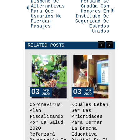
Dispone De
Peruano Se
Alternativas
Gradúa Con
Para Que
Honores En
Usuarios No
Instituto De
Pierdan
Seguridad De
Pasajes
Estados
Unidos
RELATED POSTS
03
26
26
Sep
Aug
Aug
2020
2020
2020
¿Cuáles Deben
Minedu:
Día Nacio
Ser Las
Tabletas
De Adulto
Prioridades
Tendrán Más
Mayor:
Para Cerrar
De 35
Essalud H
La Brecha
Aplicaciones
Descarte 
Educativa
Y Recursos
Covid-19 