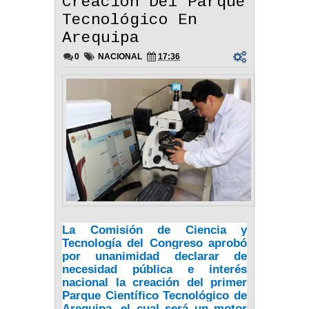
Creación Del Parque
Tecnológico En
Arequipa
0
NACIONAL
17:36
La Comisión de Ciencia y
Tecnología del Congreso aprobó
por unanimidad declarar de
necesidad pública e interés
nacional la creación del primer
Parque Científico Tecnológico de
Arequipa, el cual será un motor