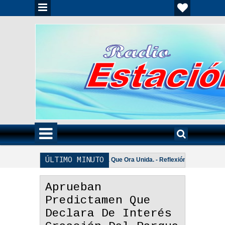
ÚLTIMO MINUTO
 - Reflexión
Una Pareja Que Ora Unida. - Reflexión
Tiempo,
3:18 PM
3:07 PM
da - Reflexión
Aprueban
Predictamen Que
Declara De Interés