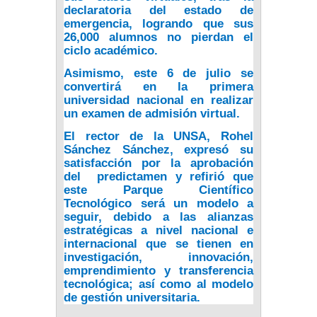
declaratoria del estado de
emergencia, logrando que sus
26,000 alumnos no pierdan el
ciclo académico.
Asimismo, este 6 de julio se
convertirá en la primera
universidad nacional en realizar
un examen de admisión virtual.
El rector de la UNSA, Rohel
Sánchez Sánchez, expresó su
satisfacción por la aprobación
del predictamen y refirió que
este Parque Científico
Tecnológico será un modelo a
seguir, debido a las alianzas
estratégicas a nivel nacional e
internacional que se tienen en
investigación, innovación,
emprendimiento y transferencia
tecnológica; así como al modelo
de gestión universitaria.