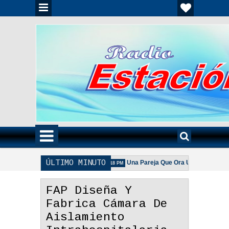
ÚLTIMO MINUTO
da Es Importante - Reflexión
Una Pareja Que Ora Unida. - Reflexión
3:18 PM
a Pareja Adecuada - Reflexión
FAP Diseña Y
Fabrica Cámara De
Aislamiento