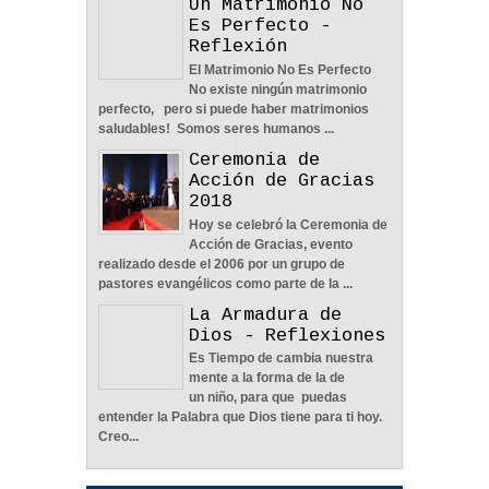
Un Matrimonio No
04
Jun
2022
0
Es Perfecto -
Reflexión
El Matrimonio No Es Perfecto
No existe ningún matrimonio
perfecto, pero si puede haber matrimonios
saludables! Somos seres humanos ...
Ceremonia de
En Busca De La Pareja
Acción de Gracias
Adecuada - Reflexión
2018
04
Jun
2022
0
Hoy se celebró la Ceremonia de
Acción de Gracias, evento
realizado desde el 2006 por un grupo de
pastores evangélicos como parte de la ...
La Armadura de
Dios - Reflexiones
Una Familia Unida Es
Es Tiempo de cambia nuestra
Importante - Reflexión
mente a la forma de la de
un niño, para que puedas
12
May
2026
0
entender la Palabra que Dios tiene para ti hoy.
Creo...