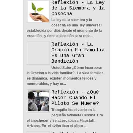
Reflexión - La Ley
de la Siembra y la
Cosecha
La Amistad y el Noviazgo -
La ley de la siembra y la
Reflexión
cosecha es una ley universal
04
Jun
2022
0
establecida por dios desde el momento de la
creación, y tiene aplicación para toda...
Reflexión - La
Oración En Familia
Es Una Gran
Bendición
Nos Toca Escoger El
Usted Sabe ¿Cómo Incorporar
Camino, Fácil O Difícil -
la Oración a la vida familiar? La vida familiar
Reflexión
es dinámica, existen momentos felices y
04
Jun
2022
0
memorables, y hay m...
Reflexión - ¿Qué
Hacer Cuando El
Piloto Se Muere?
Tranquilo iba el vuelo en la
pequeña avioneta Cessna. Era
Aprendiendo A Confiar A
el anochecer y se acercaban a Flagstaff,
Pesar De Las
Arizona. En el avión iban el piloto ...
Circunstancias - Reflexión