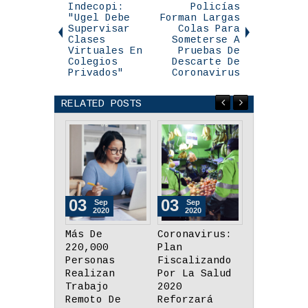
Indecopi:
Policías
"Ugel Debe
Forman Largas
Supervisar
Colas Para
Clases
Someterse A
Virtuales En
Pruebas De
Colegios
Descarte De
Privados"
Coronavirus
RELATED POSTS
03
03
26
Sep
Sep
Aug
2020
2020
2020
Coronavirus:
¿Cuáles Deben
Minedu:
Plan
Ser Las
Tabletas
Fiscalizando
Prioridades
Tendrán M
Por La Salud
Para Cerrar
De 35
2020
La Brecha
Aplicacio
Reforzará
Educativa
Y Recurso