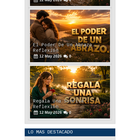
12
May
2026
0
Regala Una Sonrisa -
Reflexión
12
May
2026
0
POLÍTICA DE PRIVACIDAD
25
Aug
2023
0
LO MAS DESTACADO