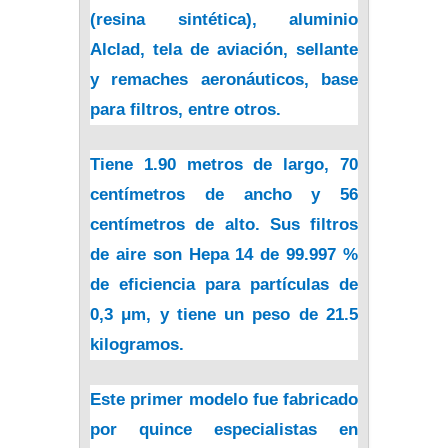
(resina sintética), aluminio
Alclad, tela de aviación, sellante
y remaches aeronáuticos, base
para filtros, entre otros.
Tiene 1.90 metros de largo, 70
centímetros de ancho y 56
centímetros de alto. Sus filtros
de aire son Hepa 14 de 99.997 %
de eficiencia para partículas de
0,3 μm, y tiene un peso de 21.5
kilogramos.
Este primer modelo fue fabricado
por quince especialistas en