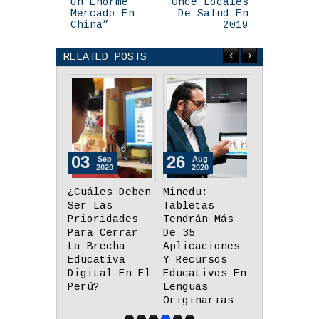
Un Enorme
Once Locales
Mercado En
De Salud En
China”
2019
RELATED POSTS
03
26
26
Sep
Aug
Aug
2020
2020
2020
¿Cuáles Deben
Minedu:
Día Nacio
Ser Las
Tabletas
De Adulto
Prioridades
Tendrán Más
Mayor:
Para Cerrar
De 35
Essalud H
La Brecha
Aplicaciones
Descarte 
Educativa
Y Recursos
Covid-19 
Digital En El
Educativos En
Lince
Perú?
Lenguas
Originarias