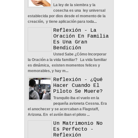
En Busca De La Pareja
La ley de la siembra y la
Adecuada - Reflexión
cosecha es una ley universal
04
Jun
2022
0
establecida por dios desde el momento de la
creación, y tiene aplicación para toda...
Reflexión - La
Oración En Familia
Es Una Gran
Bendición
Usted Sabe ¿Cómo Incorporar
Una Familia Unida Es
la Oración a la vida familiar? La vida familiar
Importante - Reflexión
es dinámica, existen momentos felices y
12
May
2026
0
memorables, y hay m...
Reflexión - ¿Qué
Hacer Cuando El
Piloto Se Muere?
Tranquilo iba el vuelo en la
pequeña avioneta Cessna. Era
el anochecer y se acercaban a Flagstaff,
Una Pareja Que Ora Unida.
Arizona. En el avión iban el piloto ...
- Reflexión
Un Matrimonio No
12
May
2026
0
Es Perfecto -
Reflexión