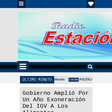
ÚLTIMO MINUTO
Regala Una Sonrisa - Reflexión
POLÍTICA DE PRIVACIDAD
2:17 PM
2:04 PM
Gobierno Amplió Por
Un Año Exoneración
Del IGV A Los