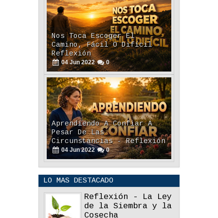
Nos Toca Escoger El
Camino, Fácil O Difícil -
Reflexión
04
Jun
2022
0
Aprendiendo A Confiar A
Pesar De Las
Circunstancias - Reflexión
04
Jun
2022
0
LO MAS DESTACADO
Reflexión - La Ley
de la Siembra y la
Cosecha