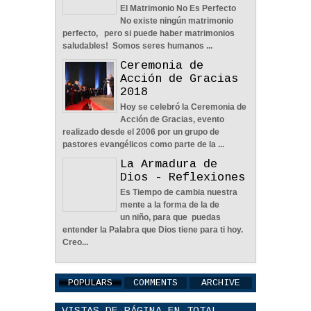
El Matrimonio No Es Perfecto
No existe ningún matrimonio
perfecto, pero si puede haber matrimonios
saludables! Somos seres humanos ...
Ceremonia de
Tiempo, Lealtad y
Acción de Gracias
Honestidad - Reflexión
2018
12
May
2026
0
Hoy se celebró la Ceremonia de
Acción de Gracias, evento
realizado desde el 2006 por un grupo de
pastores evangélicos como parte de la ...
La Armadura de
Dios - Reflexiones
El Poder De Un Abrazo. -
Es Tiempo de cambia nuestra
Reflexión
mente a la forma de la de
12
May
2026
0
un niño, para que puedas
entender la Palabra que Dios tiene para ti hoy.
Creo...
POPULARS
COMMENTS
ARCHIVE