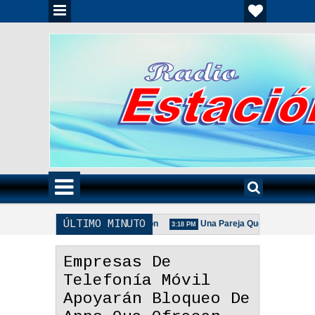
ÚLTIMO MINUTO
lia Unida Es Importante - Reflexión
Una Pareja Que Ora Unida. - Refl
3:18 PM
a De La Pareja Adecuada - Reflexión
Empresas De
Telefonía Móvil
Apoyarán Bloqueo De