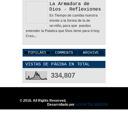
La Armadura de
Dios - Reflexiones
En Busca De La Pareja
Es Tiempo de cambia nuestra
Adecuada - Reflexión
mente a la forma de la de
04
Jun
2022
0
un niño, para que puedas
entender la Palabra que Dios tiene para ti hoy.
Creo...
POPULARS
COMMENTS
ARCHIVE
VISTAS DE PÁGINA EN TOTAL
Una Familia Unida Es
Importante - Reflexión
334,807
12
May
2026
0
© 2016. All Rights Reserved.
Desarrollado por
AGUAYTIA SERVER
Una Pareja Que Ora Unida.
- Reflexión