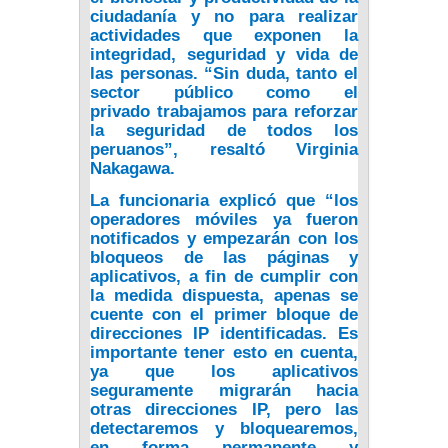
ciudadanía y no para realizar
actividades que exponen la
integridad, seguridad y vida de
las personas. “Sin duda, tanto el
sector público como el
privado
trabajamos para reforzar
la seguridad de todos los
peruanos”
, resaltó Virginia
Nakagawa.
La funcionaria explicó que “los
operadores móviles ya fueron
notificados y e
mpezarán con los
bloqueos de las páginas y
aplicativos,
a fin de cumplir con
la medida dispuesta, apenas se
cuente con el primer bloque de
direcciones IP identificadas. Es
importante tener esto en cuenta,
ya que los aplicativos
seguramente migrarán hacia
otras direcciones IP, pero las
detectaremos y bloquearemos,
en forma permanente y