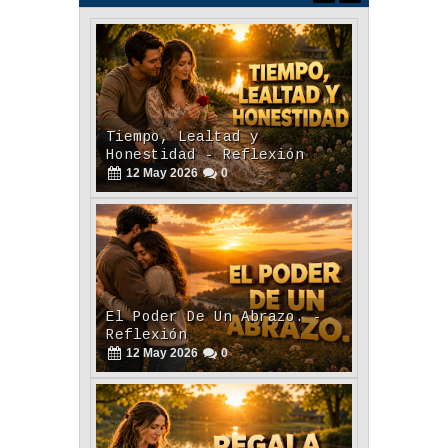
Tiempo, Lealtad y
Honestidad - Reflexión
12
May
2026
0
El Poder De Un Abrazo. -
Reflexión
12
May
2026
0