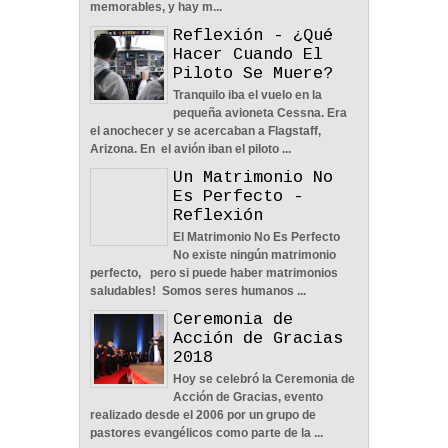
memorables, y hay m...
Reflexión - ¿Qué
Hacer Cuando El
Piloto Se Muere?
Tranquilo iba el vuelo en la
pequeña avioneta Cessna. Era
Nos Toca Escoger El
el anochecer y se acercaban a Flagstaff,
Camino, Fácil O Difícil -
Arizona. En el avión iban el piloto ...
Reflexión
Un Matrimonio No
04
Jun
2022
0
Es Perfecto -
Reflexión
El Matrimonio No Es Perfecto
No existe ningún matrimonio
perfecto, pero si puede haber matrimonios
saludables! Somos seres humanos ...
Aprendiendo A Confiar A
Ceremonia de
Pesar De Las
Acción de Gracias
Circunstancias - Reflexión
2018
04
Jun
2022
0
Hoy se celebró la Ceremonia de
Acción de Gracias, evento
realizado desde el 2006 por un grupo de
pastores evangélicos como parte de la ...