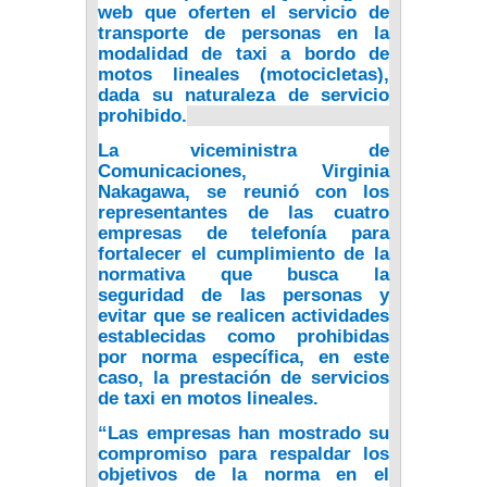
web que oferten el servicio de
transporte de personas en la
modalidad de taxi a bordo de
motos lineales (motocicletas),
dada su naturaleza de servicio
prohibido.
La viceministra de
Comunicaciones, Virginia
Nakagawa,
se reunió con los
representantes de las cuatro
empresas
de telefonía para
fortalecer el cumplimiento de la
normativa que busca la
seguridad de las personas y
evitar que se realicen actividades
establecidas como prohibidas
por norma específica, en este
caso, la prestación de servicios
de taxi en motos lineales.
“Las empresas
han mostrado su
compromiso para respaldar los
objetivos de la norma
en el