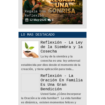
Regala Una Sonrisa -
Reflexión
12
May
2026
0
LO MAS DESTACADO
Reflexión - La Ley
de la Siembra y la
Cosecha
La ley de la siembra y la
POLÍTICA DE PRIVACIDAD
cosecha es una ley universal
25
Aug
2023
0
establecida por dios desde el momento de la
creación, y tiene aplicación para toda...
Reflexión - La
Oración En Familia
Es Una Gran
Bendición
Usted Sabe ¿Cómo Incorporar
La Amistad y el Noviazgo -
la Oración a la vida familiar? La vida familiar
Reflexión
es dinámica, existen momentos felices y
04
Jun
2022
0