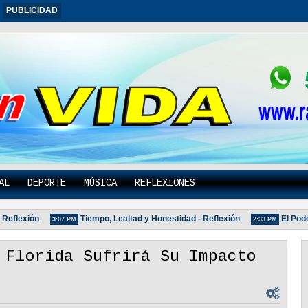
PUBLICIDAD
AL
DEPORTE
MÚSICA
REFLEXIONES
flexión
Tiempo, Lealtad y Honestidad - Reflexión
El Poder D
3:07 PM
2:33 PM
 Florida Sufrirá Su Impacto