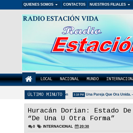
QUIENES SOMOS
CONTACTOS
NUESTROS FILIALES
RADIO ESTACIÓN VIDA
LOCAL
NACIONAL
MUNDO
INTERNACION
ÚLTIMO MINUTO
ilia Unida Es Importante - Reflexión
Una Pareja Que Ora Unida. - Re
3:18 PM
Huracán Dorian: Estado De
“De Una U Otra Forma”
0
INTERNACIONAL
20:30