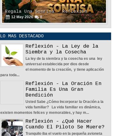
Regala Una Sonrisa - Reflexión
12
May
2026
0
LO MAS DESTACADO
Reflexión - La Ley de la
Siembra y la Cosecha
La ley de la siembra y la cosecha es una ley
universal establecida por dios desde
POLÍTICA DE PRIVACIDAD
el momento de la creación, y tiene aplicación
25
Aug
2023
0
para toda...
Reflexión - La Oración En
Familia Es Una Gran
Bendición
Usted Sabe ¿Cómo Incorporar la Oración a la
vida familiar? La vida familiar es dinámica,
existen momentos felices y memorables, y hay m...
La Amistad y el Noviazgo -
Reflexión - ¿Qué Hacer
Reflexión
Cuando El Piloto Se Muere?
04
Jun
2022
0
Tranquilo iba el vuelo en la pequeña avioneta