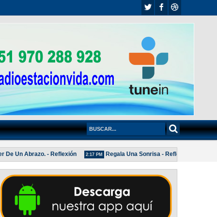
e Un Abrazo. - Reflexión
Regala Una Sonrisa - Reflexión
PO
2:17 PM
2:04 PM