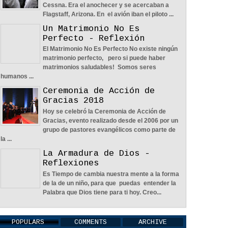
Cessna. Era el anochecer y se acercaban a
Flagstaff, Arizona. En el avión iban el piloto ...
Un Matrimonio No Es
Perfecto - Reflexión
El Matrimonio No Es Perfecto No existe ningún
Nos Toca Escoger El Camino, Fácil O
matrimonio perfecto, pero si puede haber
Difícil - Reflexión
matrimonios saludables! Somos seres
04
Jun
2022
0
humanos ...
Ceremonia de Acción de
Gracias 2018
Hoy se celebró la Ceremonia de Acción de
Gracias, evento realizado desde el 2006 por un
grupo de pastores evangélicos como parte de
la ...
Aprendiendo A Confiar A Pesar De
La Armadura de Dios -
Las Circunstancias - Reflexión
Reflexiones
04
Jun
2022
0
Es Tiempo de cambia nuestra mente a la forma
de la de un niño, para que puedas entender la
Palabra que Dios tiene para ti hoy. Creo...
POPULARS
COMMENTS
ARCHIVE