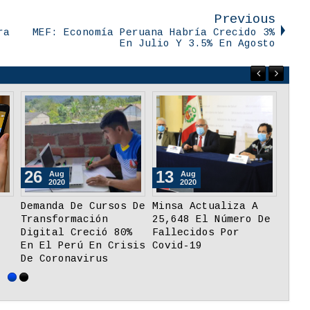
Previous
ra
MEF: Economía Peruana Habría Crecido 3%
En Julio Y 3.5% En Agosto
09
09
Sep
Sep
2020
2020
Elegirán A Miembro
RUC Digital
Del JNE Mediante
Contribuye A La
re
Voto Electrónico No
Formalización De
Presencial De La
Pequeños Negocios
ONPE