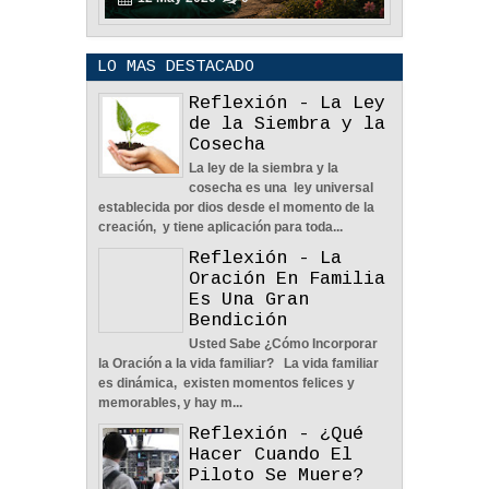
LO MAS DESTACADO
Reflexión - La Ley
de la Siembra y la
Cosecha
La ley de la siembra y la
POLÍTICA DE PRIVACIDAD
cosecha es una ley universal
25
Aug
2023
0
establecida por dios desde el momento de la
creación, y tiene aplicación para toda...
Reflexión - La
Oración En Familia
Es Una Gran
Bendición
Usted Sabe ¿Cómo Incorporar
La Amistad y el Noviazgo -
la Oración a la vida familiar? La vida familiar
Reflexión
es dinámica, existen momentos felices y
04
Jun
2022
0
memorables, y hay m...
Reflexión - ¿Qué
Hacer Cuando El
Piloto Se Muere?