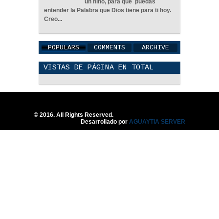
04
Jun
2022
0
un niño, para que puedas
entender la Palabra que Dios tiene para ti hoy.
Creo...
POPULARS
COMMENTS
ARCHIVE
VISTAS DE PÁGINA EN TOTAL
Una Familia Unida Es
Importante - Reflexión
12
May
2026
0
© 2016. All Rights Reserved.
Desarrollado por
AGUAYTIA SERVER
Una Pareja Que Ora Unida.
- Reflexión
12
May
2026
0