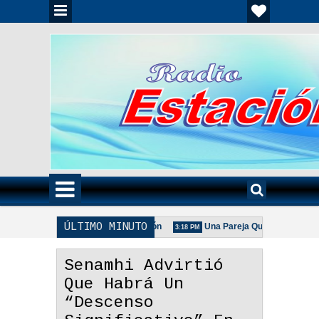
ÚLTIMO MINUTO
lia Unida Es Importante - Reflexión
Una Pareja Que Ora Unida. - Ref
3:18 PM
ca De La Pareja Adecuada - Reflexión
Senamhi Advirtió
Que Habrá Un
“Descenso