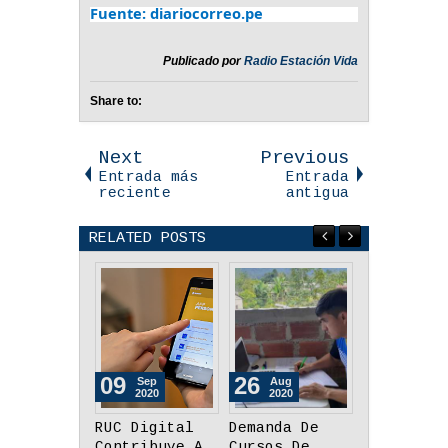
Fuente: diariocorreo.pe
Publicado por
Radio Estación Vida
Share to:
Next
Previous
Entrada más
Entrada
reciente
antigua
RELATED POSTS
26
13
23
Aug
Aug
Jul
2020
2020
2020
Demanda De
Minsa
El Cevich
Cursos De
Actualiza A
Pudo Cont