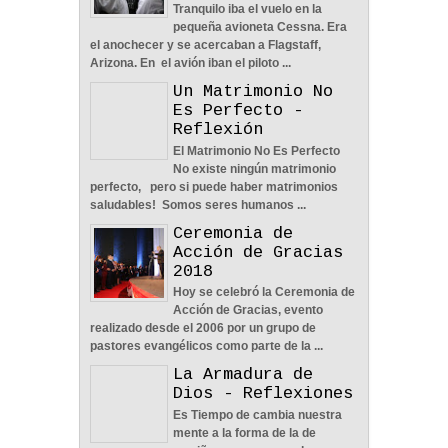
Tranquilo iba el vuelo en la
pequeña avioneta Cessna. Era
Nos Toca Escoger El
el anochecer y se acercaban a Flagstaff,
Camino, Fácil O Difícil -
Arizona. En el avión iban el piloto ...
Reflexión
Un Matrimonio No
04
Jun
2022
0
Es Perfecto -
Reflexión
El Matrimonio No Es Perfecto
No existe ningún matrimonio
perfecto, pero si puede haber matrimonios
saludables! Somos seres humanos ...
Aprendiendo A Confiar A
Ceremonia de
Pesar De Las
Acción de Gracias
Circunstancias - Reflexión
2018
04
Jun
2022
0
Hoy se celebró la Ceremonia de
Acción de Gracias, evento
realizado desde el 2006 por un grupo de
pastores evangélicos como parte de la ...
La Armadura de
Dios - Reflexiones
En Busca De La Pareja
Es Tiempo de cambia nuestra
Adecuada - Reflexión
mente a la forma de la de