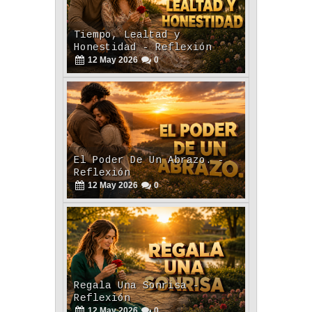
Tiempo, Lealtad y
Honestidad - Reflexión
12
May
2026
0
El Poder De Un Abrazo. -
Reflexión
12
May
2026
0
Regala Una Sonrisa -
Reflexión
12
May
2026
0