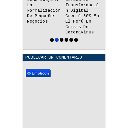
Transformació
25,648 El
El Tlayud
n Digital
Número De
Quedó Seg
Creció 80% En
Fallecidos
En El Str
El Perú En
Por Covid-19
Food
Crisis De
Latinoamé
Coronavirus
De Netfli
PUBLICAR UN COMENTARIO
Emoticon