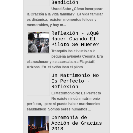
Bendición
Aprendiendo A Confiar A
Usted Sabe ¿Cómo Incorporar
Pesar De Las
la Oración a la vida familiar? La vida familiar
Circunstancias - Reflexión
es dinámica, existen momentos felices y
04
Jun
2022
0
memorables, y hay m...
Reflexión - ¿Qué
Hacer Cuando El
Piloto Se Muere?
Tranquilo iba el vuelo en la
pequeña avioneta Cessna. Era
el anochecer y se acercaban a Flagstaff,
En Busca De La Pareja
Arizona. En el avión iban el piloto ...
Adecuada - Reflexión
Un Matrimonio No
04
Jun
2022
0
Es Perfecto -
Reflexión
El Matrimonio No Es Perfecto
No existe ningún matrimonio
perfecto, pero si puede haber matrimonios
saludables! Somos seres humanos ...
Ceremonia de
Una Familia Unida Es
Acción de Gracias
Importante - Reflexión
2018
12
May
2026
0