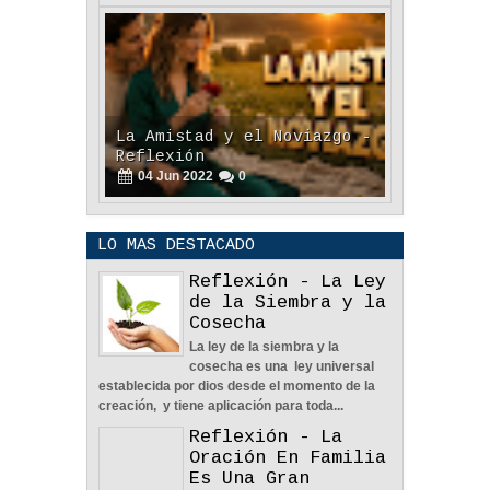
La Amistad y el Noviazgo -
Reflexión
04
Jun
2022
0
LO MAS DESTACADO
Reflexión - La Ley
de la Siembra y la
Nos Toca Escoger El
Cosecha
Camino, Fácil O Difícil -
La ley de la siembra y la
Reflexión
cosecha es una ley universal
04
Jun
2022
0
establecida por dios desde el momento de la
creación, y tiene aplicación para toda...
Reflexión - La
Oración En Familia
Es Una Gran