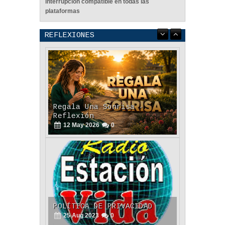
interrupción compatible en todas las
plataformas
REFLEXIONES
Regala Una Sonrisa -
Reflexión
12
May
2026
0
POLÍTICA DE PRIVACIDAD
25
Aug
2023
0