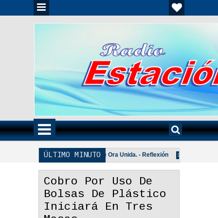
ÚLTIMO MINUTO
eflexión
Una Pareja Que Ora Unida. - Reflexión
Tiempo, Lea
3:18 PM
3:07 PM
 Reflexión
Cobro Por Uso De
Bolsas De Plástico
Iniciará En Tres