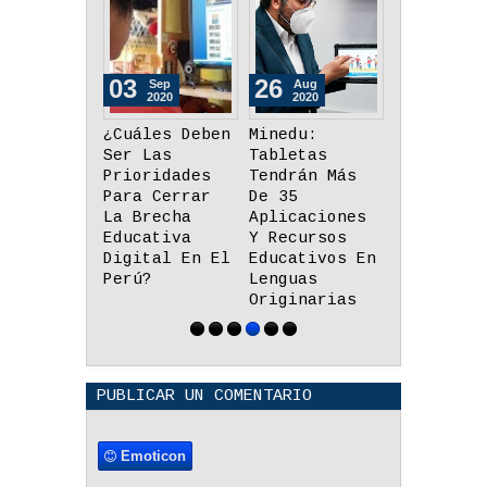
26
26
09
Aug
Aug
Sep
2020
2020
2020
Minedu:
Día Nacional
Elegirán 
Tabletas
De Adulto
Miembro D
Tendrán Más
Mayor:
JNE Media
De 35
Essalud Hizo
Voto
Aplicaciones
Descarte De
Electróni
Y Recursos
Covid-19 En
No Presen
Educativos En
Lince
De La ONP
Lenguas
Originarias
PUBLICAR UN COMENTARIO
Emoticon