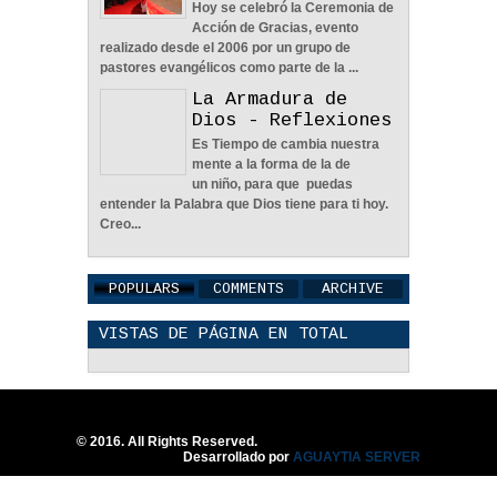
Hoy se celebró la Ceremonia de
Acción de Gracias, evento
realizado desde el 2006 por un grupo de
pastores evangélicos como parte de la ...
La Armadura de
Dios - Reflexiones
Una Pareja Que Ora Unida.
Es Tiempo de cambia nuestra
- Reflexión
mente a la forma de la de
12
May
2026
0
un niño, para que puedas
entender la Palabra que Dios tiene para ti hoy.
Creo...
POPULARS
COMMENTS
ARCHIVE
VISTAS DE PÁGINA EN TOTAL
Tiempo, Lealtad y
Honestidad - Reflexión
12
May
2026
0
© 2016. All Rights Reserved.
Desarrollado por
AGUAYTIA SERVER