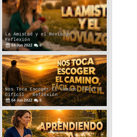
La Amistad y el Noviazgo -
Reflexión
04
Jun
2022
0
Nos Toca Escoger El Camino, Fácil O
Difícil - Reflexión
04
Jun
2022
0