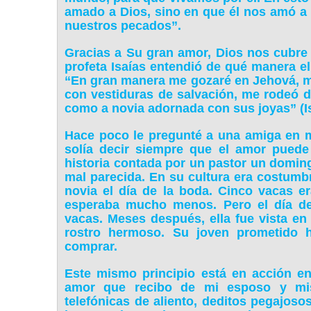
amado a Dios, sino en que él nos amó a n
nuestros pecados”.
Gracias a Su gran amor, Dios nos cubre 
profeta Isaías entendió de qué manera el
“En gran manera me gozaré en Jehová, mi
con vestiduras de salvación, me rodeó d
como a novia adornada con sus joyas” (Is
Hace poco le pregunté a una amiga en mi
solía decir siempre que el amor puede
historia contada por un pastor un doming
mal parecida. En su cultura era costumbr
novia el día de la boda. Cinco vacas e
esperaba mucho menos. Pero el día de
vacas. Meses después, ella fue vista e
rostro hermoso. Su joven prometido 
comprar.
Este mismo principio está en acción en
amor que recibo de mi esposo y mis
telefónicas de aliento, deditos pegajoso