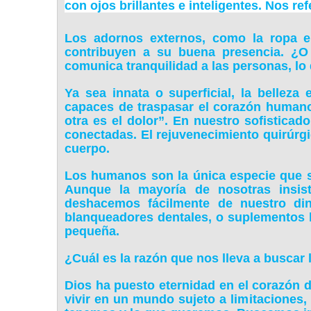
con ojos brillantes e inteligentes. Nos r
Los adornos externos, como la ropa e
contribuyen a su buena presencia. ¿O 
comunica tranquilidad a las personas, lo
Ya sea innata o superficial, la bellez
capaces de traspasar el corazón humano”
otra es el dolor”. En nuestro sofistica
conectadas. El rejuvenecimiento quirúrgico
cuerpo.
Los humanos son la única especie que se 
Aunque la mayoría de nosotras insis
deshacemos fácilmente de nuestro din
blanqueadores dentales, o suplementos 
pequeña.
¿Cuál es la razón que nos lleva a buscar 
Dios ha puesto eternidad en el corazón d
vivir en un mundo sujeto a limitaciones