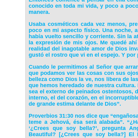
conocido en toda mi vida, y poco a po
manera.
Usaba cosméticos cada vez menos, pres
poco en mi aspecto físico. Una noche, an
había vuelto sencillo y corriente. Sin la
la expresión de mis ojos. Me quedé ah
realidad del inagotable amor de Dios inv
gustó el rostro que vi en el espejo. Y por
Cuando le permitimos al Señor que arra
que podamos ver las cosas con sus ojos, 
belleza como Dios la ve, nos libera de la
que hemos heredado de nuestra cultura. P
sea el externo de peinados ostentosos, d
interno, el del corazón, en el incorruptib
de grande estima delante de Dios”.
Proverbios 31:30 nos dice que “engañosa 
teme a Jehová, ésa será alabada”. “¿H
‘¿Crees que soy bella?’, pregunta A
Beautiful? [¿Crees que soy bella?] El