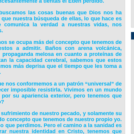
cesantemente a tientas el Edén perdido.
 buscamos las cosas buenas que Dios nos ha
 que nuestra búsqueda de ellas, lo que hace es
ue comunica la verdad a nuestras vidas, nos
s.
imos se ocupa más del concepto que tenemos de
estos a admitir. Baños con arena volcánica,
s, propaganda melosa en cuanto a proteínas de
an la capacidad cerebral, sabemos que estos
mimos más deprisa que el tiempo que les toma a
.
que nos conformemos a un patrón “universal” de
cer imposible resistirla. Vivimos en un mundo
por su apariencia exterior, pero tenemos que
o?
el sufrimiento de nuestro pecado, y solamente su
do concepto que tenemos de nuestro propio yo.
íso que perdimos. Pero el camino a la sanidad es
trar nuestra identidad en Cristo, tenemos que