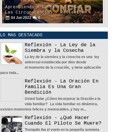
Aprendiendo A Confiar A Pesar De
Las Circunstancias - Reflexión
04
Jun
2022
0
LO MAS DESTACADO
Reflexión - La Ley de la
Siembra y la Cosecha
La ley de la siembra y la cosecha es una ley
En Busca De La Pareja Adecuada -
universal establecida por dios desde
Reflexión
el momento de la creación, y tiene aplicación
04
Jun
2022
0
para toda...
Reflexión - La Oración En
Familia Es Una Gran
Bendición
Usted Sabe ¿Cómo Incorporar la Oración a la
vida familiar? La vida familiar es dinámica,
existen momentos felices y memorables, y hay m...
Una Familia Unida Es Importante -
Reflexión - ¿Qué Hacer
Reflexión
Cuando El Piloto Se Muere?
12
May
2026
0
Tranquilo iba el vuelo en la pequeña avioneta