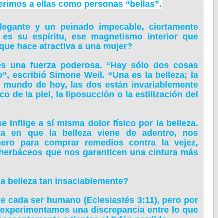
eferimos a ellas como personas “bellas”.
legante y un peinado impecable, ciertamente
es su espíritu, ese magnetismo interior que
 que hace atractiva a una mujer?
a es una fuerza poderosa. “Hay sólo dos cosas
, escribió Simone Weil. “Una es la belleza; la
do mundo de hoy, las dos están invariablemente
 de la piel, la liposucción o la estilización del
inflige a sí misma dolor físico por la belleza.
ta en que la belleza viene de adentro, nos
ero para comprar remedios contra la vejez,
herbáceos que nos garanticen una cintura más
la belleza tan insaciablemente?
e cada ser humano (Eclesiastés 3:11), pero por
, experimentamos una discrepancia entre lo que