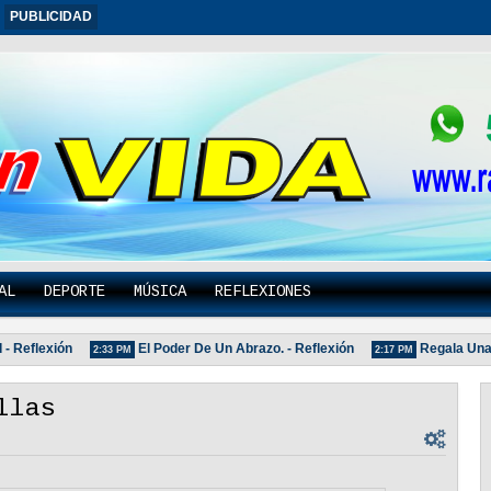
PUBLICIDAD
AL
DEPORTE
MÚSICA
REFLEXIONES
flexión
El Poder De Un Abrazo. - Reflexión
Regala Una Sonr
2:33 PM
2:17 PM
llas