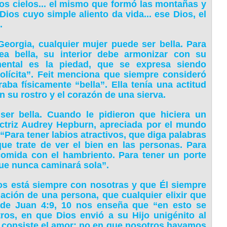
 los cielos... el mismo que formó las montañas y
Dios cuyo simple aliento da vida... ese Dios, el
.
 Georgia, cualquier mujer puede ser bella. Para
ea bella, su interior debe armonizar con su
amental es la piedad, que se expresa siendo
lícita”. Feit menciona que siempre consideró
ba físicamente “bella”. Ella tenía una actitud
 su rostro y el corazón de una sierva.
ser bella. Cuando le pidieron que hiciera un
actriz Audrey Hepburn, apreciada por el mundo
 “Para tener labios atractivos, que diga palabras
ue trate de ver el bien en las personas. Para
comida con el hambriento. Para tener un porte
ue nunca caminará sola”.
os está siempre con nosotras y que Él siempre
ación de una persona, que cualquier elixir que
 de Juan 4:9, 10 nos enseña que “en esto se
os, en que Dios envió a su Hijo unigénito al
 consiste el amor: no en que nosotros hayamos