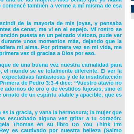
co comencé también a verme a mí misma de esa
cindí de la mayoría de mis joyas, y pensaba
tes de cenar, me vi en el espejo. Mi rostro se
 atención puesta en un peinado vistoso, pude ver
í durante unos momentos más, dejando que la
adiera mi alma. Por primera vez en mi vida, me
 primera vez di gracias a Dios por eso.
nque de una buena vez nuestra carnalidad para
el mundo se ve totalmente diferente. El ver la
s expectativas fantasiosas y de la insatisfacción
rimera de Pedro 3:3-4 dice: “Vuestro atavío no
e adornos de oro o de vestidos lujosos, sino el
le ornato de un espíritu afable y apacible, que es
es la gracia, y vana la hermosura; la mujer que
as escuchado alguna vez gritar a tu corazón:
ngela Thomas en su libro Do You Think I’m
 Rey es cautivado por nuestra belleza (Salmo