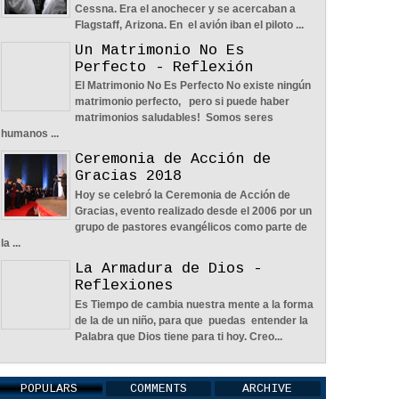
Cessna. Era el anochecer y se acercaban a
Flagstaff, Arizona. En el avión iban el piloto ...
Un Matrimonio No Es
Perfecto - Reflexión
El Matrimonio No Es Perfecto No existe ningún
Una Pareja Que Ora Unida. -
matrimonio perfecto, pero si puede haber
Reflexión
matrimonios saludables! Somos seres
12
May
2026
0
humanos ...
Ceremonia de Acción de
Gracias 2018
Hoy se celebró la Ceremonia de Acción de
Gracias, evento realizado desde el 2006 por un
grupo de pastores evangélicos como parte de
la ...
Tiempo, Lealtad y Honestidad -
La Armadura de Dios -
Reflexión
Reflexiones
12
May
2026
0
Es Tiempo de cambia nuestra mente a la forma
de la de un niño, para que puedas entender la
Palabra que Dios tiene para ti hoy. Creo...
POPULARS
COMMENTS
ARCHIVE