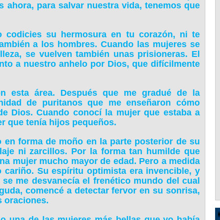
 ahora, para salvar nuestra vida, tenemos que
o codicies su hermosura en tu corazón, ni te
también a los hombres. Cuando las mujeres se
lleza, se vuelven también unas prisioneras. El
to a nuestro anhelo por Dios, que difícilmente
en esta área. Después que me gradué de la
munidad de puritanos que me enseñaron cómo
de Dios. Cuando conocí la mujer que estaba a
r que tenía hijos pequeños.
o en forma de moño en la parte posterior de su
laje ni zarcillos. Por la forma tan humilde que
 una mujer mucho mayor de edad. Pero a medida
 cariño. Su espíritu optimista era invencible, y
 se me desvanecía el frenético mundo del cual
guda, comencé a detectar fervor en su sonrisa,
s oraciones.
o una de las mujeres más bellas que yo había