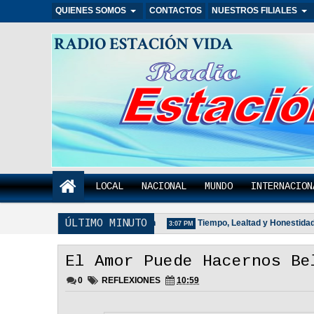
QUIENES SOMOS
CONTACTOS
NUESTROS FILIALES
RADIO ESTACIÓN VIDA
LOCAL
NACIONAL
MUNDO
INTERNACION
ÚLTIMO MINUTO
 Pareja Que Ora Unida. - Reflexión
Tiempo, Lealtad y Honestidad - Re
3:07 PM
El Amor Puede Hacernos Be
0
REFLEXIONES
10:59