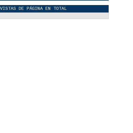
VISTAS DE PÁGINA EN TOTAL
El Poder De Un Abrazo. - Reflexión
12
May
2026
0
Regala Una Sonrisa - Reflexión
12
May
2026
0
POLÍTICA DE PRIVACIDAD
25
Aug
2023
0