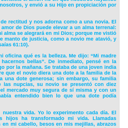
osotros, y envió a su Hijo en propiciación por
de rectitud y nos adorna como a una novia. El
 amor de Dios puede elevar a un alma terrenal:
 alma se alegrará en mi Dios; porque me vistió
e manto de justicia, como a novio me atavió, y
aías 61:10).
 oficina qué es la belleza. Me dijo: “Mi madre
 hacernos bellas”. De inmediato, pensé en la
o por la mañana. Se trataba de una joven india
e que el novio diera una dote a la familia de la
ra una dote generosa; sin embargo, su familia
 las nupcias, su novio se presentó con diez
n el mercado muy segura de sí misma y con un
había entendido bien lo que una dote podía
 nuestra vida. Yo lo experimento cada día. El
 hijos ha transformado mi vida. Llamadas
s en mi cabello, besos en mis mejillas, abrazos