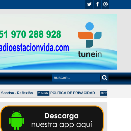
isa - Reflexión
POLÍTICA DE PRIVACIDAD
La Amistad y e
2:04 PM
08:13 AM