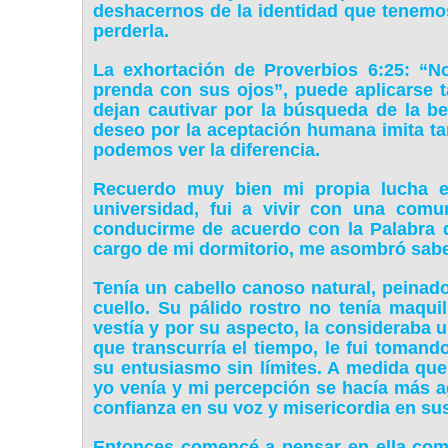
deshacernos de la identidad que tenemos
perderla.
La exhortación de Proverbios 6:25: “N
prenda con sus ojos”, puede aplicarse 
dejan cautivar por la búsqueda de la be
deseo por la aceptación humana imita tan
podemos ver la diferencia.
Recuerdo muy bien mi propia lucha 
universidad, fui a vivir con una co
conducirme de acuerdo con la Palabra 
cargo de mi dormitorio, me asombró sabe
Tenía un cabello canoso natural, peinad
cuello. Su pálido rostro no tenía maquil
vestía y por su aspecto, la consideraba
que transcurría el tiempo, le fui tomando
su entusiasmo sin límites. A medida que
yo venía y mi percepción se hacía más a
confianza en su voz y misericordia en su
Entonces comencé a pensar en ella com