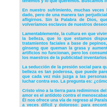
tenemos y lo que queremos. Buscamos in
En nuestro sufrimiento, muchas veces
dado, pero de una manera tan perjudicial
afligirnos. Sin la Palabra de Dios, q
volveríamos esclavos de nuestros deseo
Lamentablemente, la cultura en que viv
la belleza, que lo que estamos dispu
tratamientos faciales a base de pepino
ginseng que queman la grasa y aument
artificios no funcionan, pero los consu
los maestros de la publicidad inventarlos
La seducción de la presión social para 
belleza es tan poderosa, que puede pare
que cada vez más juzga a las personas 
luchar contra eso. La pregunta es: ¿cóm
Cristo vino a la tierra para redimirnos d
amor es el antídoto contra el menoscaba
Él nos ofrece una vía de regreso al Para
a veces difícil y doloroso: para encon