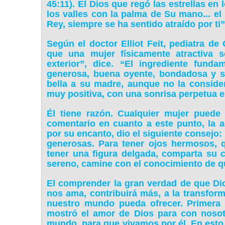
45:11). El Dios que regó las estrellas en
los valles con la palma de Su mano... el 
Rey, siempre se ha sentido atraído por ti”
Según el doctor Elliot Feit, pediatra de
que una mujer físicamente atractiva s
exterior”, dice. “El ingrediente fund
generosa, buena oyente, bondadosa y so
bella a su madre, aunque no la considera
muy positiva, con una sonrisa perpetua en
Él tiene razón. Cualquier mujer puede 
comentario en cuanto a este punto, la 
por su encanto, dio el siguiente consejo:
generosas. Para tener ojos hermosos, q
tener una figura delgada, comparta su 
sereno, camine con el conocimiento de q
El comprender la gran verdad de que Di
nos ama, contribuirá más, a la transform
nuestro mundo pueda ofrecer. Primera
mostró el amor de Dios para con nosotr
mundo, para que vivamos por él. En esto