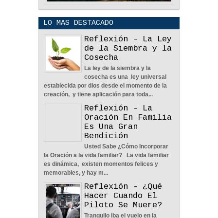
LO MAS DESTACADO
Reflexión - La Ley
de la Siembra y la
Cosecha
La ley de la siembra y la
POLÍTICA DE PRIVACIDAD
cosecha es una ley universal
25
Aug
2023
0
establecida por dios desde el momento de la
creación, y tiene aplicación para toda...
Reflexión - La
Oración En Familia
Es Una Gran
Bendición
Usted Sabe ¿Cómo Incorporar
La Amistad y el Noviazgo -
la Oración a la vida familiar? La vida familiar
Reflexión
es dinámica, existen momentos felices y
04
Jun
2022
0
memorables, y hay m...
Reflexión - ¿Qué
Hacer Cuando El
Piloto Se Muere?
Tranquilo iba el vuelo en la