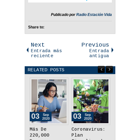
Publicado por
Radio Estación Vida
Share to:
Next
Previous
Entrada más
Entrada
reciente
antigua
RELATED POSTS
03
03
26
Sep
Sep
Aug
2020
2020
2020
Coronavirus:
¿Cuáles Deben
Minedu:
Plan
Ser Las
Tabletas