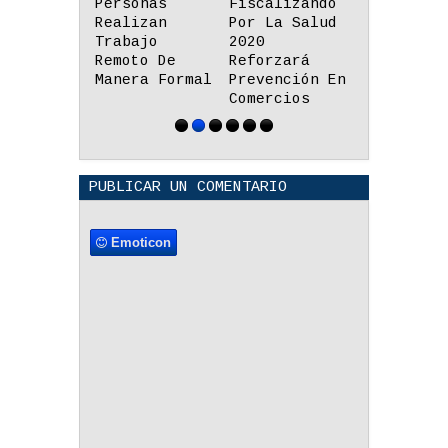
Fiscalizando
Prioridades
Tendrán M
Por La Salud
Para Cerrar
De 35
2020
La Brecha
Aplicacio
Reforzará
Educativa
Y Recurso
Prevención En
Digital En El
Educativo
Comercios
Perú?
Lenguas
Originari
PUBLICAR UN COMENTARIO
Emoticon