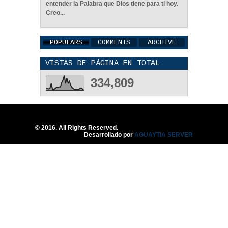
entender la Palabra que Dios tiene para ti hoy.
Creo...
POPULARS
COMMENTS
ARCHIVE
VISTAS DE PÁGINA EN TOTAL
Una Familia Unida Es
Importante - Reflexión
334,809
12
May
2026
0
© 2016. All Rights Reserved.
Desarrollado por
AGUAYTIA SERVER
Una Pareja Que Ora Unida.
- Reflexión
12
May
2026
0