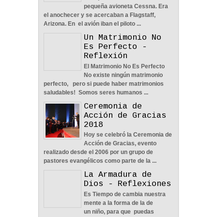
pequeña avioneta Cessna. Era
Nos Toca Escoger El
el anochecer y se acercaban a Flagstaff,
Camino, Fácil O Difícil -
Arizona. En el avión iban el piloto ...
Reflexión
Un Matrimonio No
04
Jun
2022
0
Es Perfecto -
Reflexión
El Matrimonio No Es Perfecto
No existe ningún matrimonio
perfecto, pero si puede haber matrimonios
saludables! Somos seres humanos ...
Aprendiendo A Confiar A
Ceremonia de
Pesar De Las
Acción de Gracias
Circunstancias - Reflexión
2018
04
Jun
2022
0
Hoy se celebró la Ceremonia de
Acción de Gracias, evento
realizado desde el 2006 por un grupo de
pastores evangélicos como parte de la ...
La Armadura de
Dios - Reflexiones
En Busca De La Pareja
Es Tiempo de cambia nuestra
Adecuada - Reflexión
mente a la forma de la de
04
Jun
2022
0
un niño, para que puedas