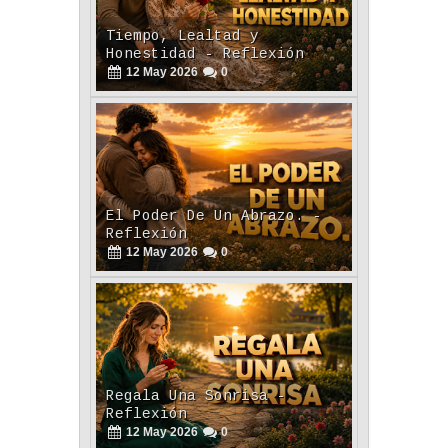
Tiempo, Lealtad y
Honestidad - Reflexión
12
May
2026
0
El Poder De Un Abrazo. -
Reflexión
12
May
2026
0
Regala Una Sonrisa -
Reflexión
12
May
2026
0