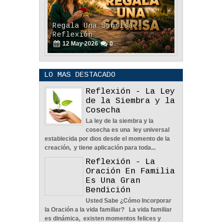
Regala Una Sonrisa -
Reflexión
12
May
2026
0
LO MAS DESTACADO
Reflexión - La Ley
de la Siembra y la
Cosecha
La ley de la siembra y la
POLÍTICA DE PRIVACIDAD
cosecha es una ley universal
25
Aug
2023
0
establecida por dios desde el momento de la
creación, y tiene aplicación para toda...
Reflexión - La
Oración En Familia
Es Una Gran
Bendición
Usted Sabe ¿Cómo Incorporar
La Amistad y el Noviazgo -
la Oración a la vida familiar? La vida familiar
Reflexión
es dinámica, existen momentos felices y