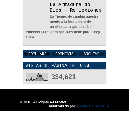
La Armadura de
Dios - Reflexiones
En Busca De La Pareja
Es Tiempo de cambia nuestra
Adecuada - Reflexión
mente a la forma de la de
04
Jun
2022
0
un niño, para que puedas
entender la Palabra que Dios tiene para ti hoy.
Creo...
POPULARS
COMMENTS
ARCHIVE
VISTAS DE PÁGINA EN TOTAL
Una Familia Unida Es
Importante - Reflexión
334,621
12
May
2026
0
© 2016. All Rights Reserved.
Desarrollado por
AGUAYTIA SERVER
Una Pareja Que Ora Unida.
- Reflexión