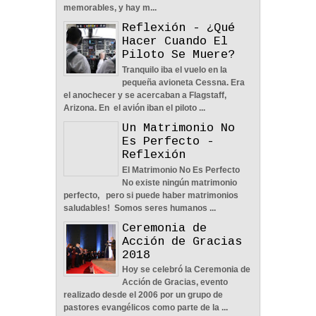
04
Jun
2022
0
memorables, y hay m...
Reflexión - ¿Qué
Hacer Cuando El
Piloto Se Muere?
Tranquilo iba el vuelo en la
pequeña avioneta Cessna. Era
Nos Toca Escoger El
el anochecer y se acercaban a Flagstaff,
Camino, Fácil O Difícil -
Arizona. En el avión iban el piloto ...
Reflexión
Un Matrimonio No
04
Jun
2022
0
Es Perfecto -
Reflexión
El Matrimonio No Es Perfecto
No existe ningún matrimonio
perfecto, pero si puede haber matrimonios
saludables! Somos seres humanos ...
Aprendiendo A Confiar A
Ceremonia de
Pesar De Las
Acción de Gracias
Circunstancias - Reflexión
2018
04
Jun
2022
0
Hoy se celebró la Ceremonia de
Acción de Gracias, evento
realizado desde el 2006 por un grupo de
pastores evangélicos como parte de la ...