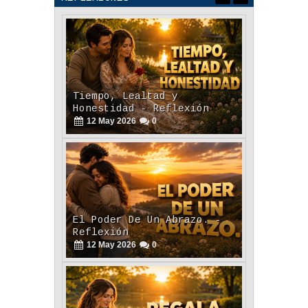
Tiempo, Lealtad y
Honestidad - Reflexión
12
May
2026
0
El Poder De Un Abrazo. -
Reflexión
12
May
2026
0