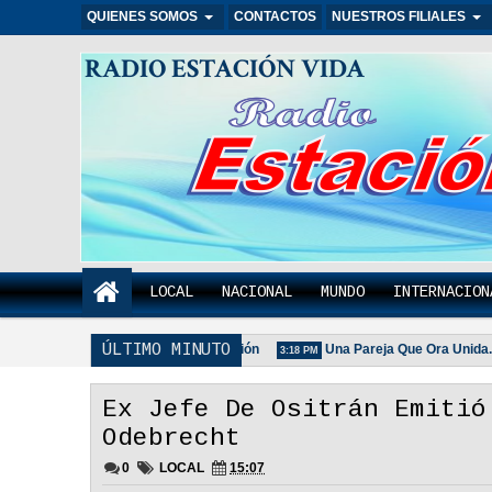
QUIENES SOMOS
CONTACTOS
NUESTROS FILIALES
RADIO ESTACIÓN VIDA
LOCAL
NACIONAL
MUNDO
INTERNACION
ÚLTIMO MINUTO
amilia Unida Es Importante - Reflexión
Una Pareja Que Ora Unida. - R
3:18 PM
Ex Jefe De Ositrán Emitió
Odebrecht
0
LOCAL
15:07