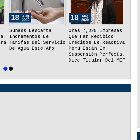
03
03
Sep
Sep
2020
2020
La Talento
Más De 220,000
Coronavirus: Pla
a Que
Personas Realizan
Fiscalizando Por
n El INS
Trabajo Remoto De
Salud 2020 Refor
ar A
Manera Formal
Prevención En
El Covid-19
Comercios