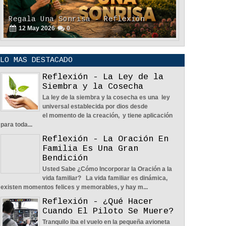
Regala Una Sonrisa - Reflexión
12
May
2026
0
LO MAS DESTACADO
Reflexión - La Ley de la
Siembra y la Cosecha
La ley de la siembra y la cosecha es una ley
universal establecida por dios desde
POLÍTICA DE PRIVACIDAD
el momento de la creación, y tiene aplicación
25
Aug
2023
0
para toda...
Reflexión - La Oración En
Familia Es Una Gran
Bendición
Usted Sabe ¿Cómo Incorporar la Oración a la
vida familiar? La vida familiar es dinámica,
existen momentos felices y memorables, y hay m...
La Amistad y el Noviazgo -
Reflexión - ¿Qué Hacer
Reflexión
Cuando El Piloto Se Muere?
04
Jun
2022
0
Tranquilo iba el vuelo en la pequeña avioneta