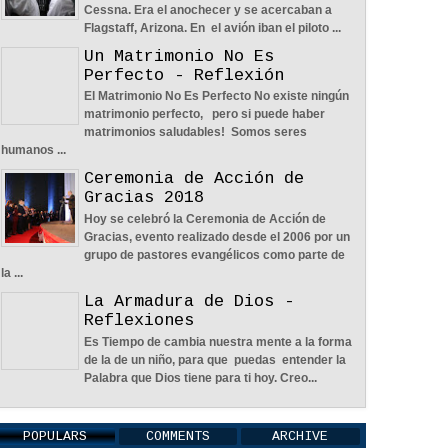
Cessna. Era el anochecer y se acercaban a
Flagstaff, Arizona. En el avión iban el piloto ...
Un Matrimonio No Es
Perfecto - Reflexión
El Matrimonio No Es Perfecto No existe ningún
n
Nos Toca Escoger El Camino, Fácil O
matrimonio perfecto, pero si puede haber
 La
Difícil - Reflexión
matrimonios saludables! Somos seres
zará
04
Jun
2022
0
humanos ...
Ceremonia de Acción de
Gracias 2018
Hoy se celebró la Ceremonia de Acción de
Gracias, evento realizado desde el 2006 por un
grupo de pastores evangélicos como parte de
la ...
Aprendiendo A Confiar A Pesar De
La Armadura de Dios -
Las Circunstancias - Reflexión
Reflexiones
04
Jun
2022
0
Es Tiempo de cambia nuestra mente a la forma
de la de un niño, para que puedas entender la
Palabra que Dios tiene para ti hoy. Creo...
POPULARS
COMMENTS
ARCHIVE