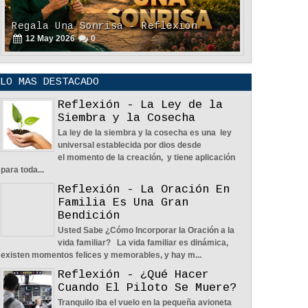
POLÍTICA DE PRIVACIDAD
25
Aug
2023
0
LO MAS DESTACADO
Reflexión - La Ley de la
Siembra y la Cosecha
La ley de la siembra y la cosecha es una ley
La Amistad y el Noviazgo -
universal establecida por dios desde
Reflexión
el momento de la creación, y tiene aplicación
04
Jun
2022
0
para toda...
Reflexión - La Oración En
Familia Es Una Gran
Bendición
Usted Sabe ¿Cómo Incorporar la Oración a la
vida familiar? La vida familiar es dinámica,
existen momentos felices y memorables, y hay m...
Nos Toca Escoger El Camino, Fácil O
Reflexión - ¿Qué Hacer
Difícil - Reflexión
Cuando El Piloto Se Muere?
04
Jun
2022
0
Tranquilo iba el vuelo en la pequeña avioneta