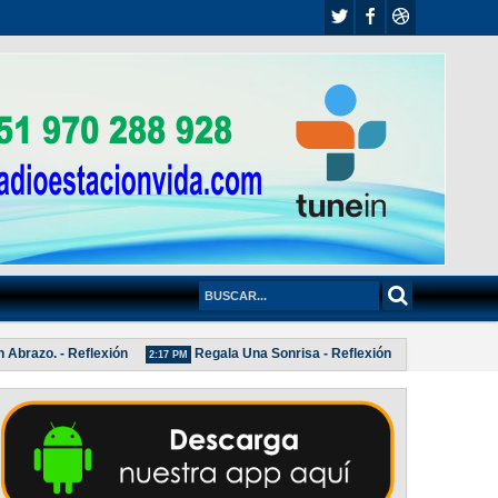
razo. - Reflexión
Regala Una Sonrisa - Reflexión
POLÍTICA
2:17 PM
2:04 PM