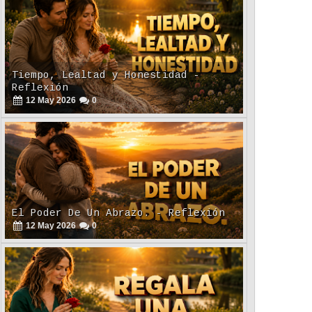
El Poder De Un Abrazo. - Reflexión
12
May
2026
0
Regala Una Sonrisa - Reflexión
12
May
2026
0