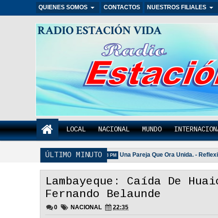
QUIENES SOMOS
CONTACTOS
NUESTROS FILIALES
RADIO ESTACIÓN VIDA
LOCAL
NACIONAL
MUNDO
INTERNACION
ÚLTIMO MINUTO
ida Es Importante - Reflexión
Una Pareja Que Ora Unida. - Reflexión
3:18 PM
Lambayeque: Caída De Huai
Fernando Belaunde
0
NACIONAL
22:35