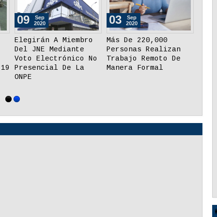
26
26
p
Aug
Aug
20
2020
2020
s Deben Ser
Minedu: Tabletas
Día Nacional 
ioridades Para
Tendrán Más De 35
Adulto Mayor:
 La Brecha
Aplicaciones Y
Essalud Hizo
iva Digital En
Recursos Educativos
Descarte De C
ú?
En Lenguas
En Lince
Originarias