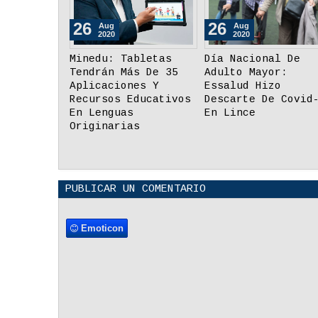
03
03
03
Sep
Sep
Se
2020
2020
20
Más De 220,000
Coronavirus: Plan
¿Cuále
Personas Realizan
Fiscalizando Por La
Las Pr
Trabajo Remoto De
Salud 2020 Reforzará
Cerrar
Manera Formal
Prevención En
Educat
Comercios
El Per
PUBLICAR UN COMENTARIO
Emoticon