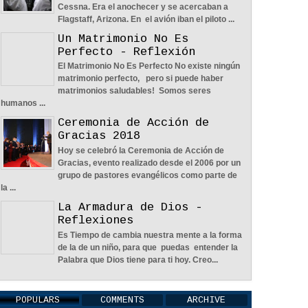
Cessna. Era el anochecer y se acercaban a
Flagstaff, Arizona. En el avión iban el piloto ...
Un Matrimonio No Es
Perfecto - Reflexión
De
El Matrimonio No Es Perfecto No existe ningún
Aprendiendo A Confiar A Pesar De
matrimonio perfecto, pero si puede haber
Las Circunstancias - Reflexión
matrimonios saludables! Somos seres
ovid-19
04
Jun
2022
0
humanos ...
Ceremonia de Acción de
Gracias 2018
Hoy se celebró la Ceremonia de Acción de
Gracias, evento realizado desde el 2006 por un
grupo de pastores evangélicos como parte de
la ...
En Busca De La Pareja Adecuada -
La Armadura de Dios -
Reflexión
Reflexiones
04
Jun
2022
0
Es Tiempo de cambia nuestra mente a la forma
de la de un niño, para que puedas entender la
Palabra que Dios tiene para ti hoy. Creo...
POPULARS
COMMENTS
ARCHIVE