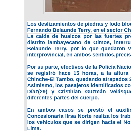
Los deslizamientos de piedras y lodo blo
Fernando Belaunde Terry, en el sector C
La caída de huaicos por las fuertes pre
distrito lambayecano de Olmos, interru
Belaunde Terry, por lo que quedaron v
interprovincial, en ambos sentidos,precis
Por su parte, efectivos de la Policía Nac
se registró hace 15 horas, a la altur
Chinche-El Tambo, quedando atrapados 2 
Asimismo, los pasajeros identificados co
Díaz(29) y Cristhian Guzmán Velásqu
diferentes partes del cuerpo.
En ambos casos se prestó el auxilio
Concesionaria IIrsa Norte realiza los trab
los vehículos que se dirigen hacia el No
Lima.