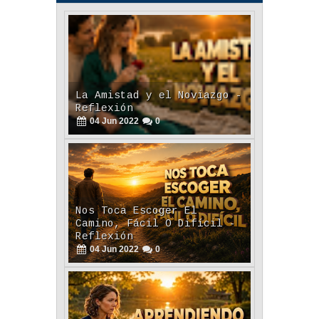
La Amistad y el Noviazgo -
Reflexión
04
Jun
2022
0
Nos Toca Escoger El
Camino, Fácil O Difícil -
Reflexión
04
Jun
2022
0