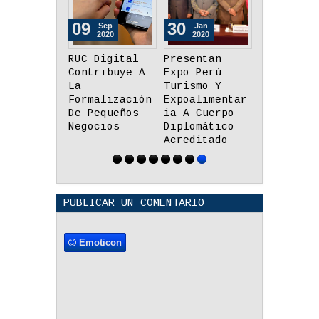
09
30
22
Sep
Jan
Dec
2020
2020
2017
RUC Digital
Presentan
Inglés: U
Contribuye A
Expo Perú
Herramien
La
Turismo Y
Necesaria
Formalización
Expoalimentar
Para El
De Pequeños
ia A Cuerpo
Futuro
Negocios
Diplomático
Laboral D
Acreditado
Los Jóven
PUBLICAR UN COMENTARIO
Emoticon