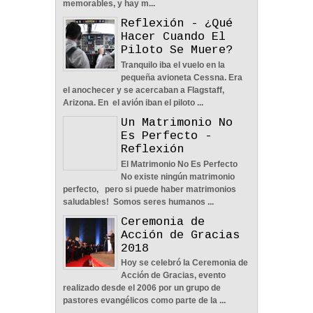
memorables, y hay m...
Reflexión - ¿Qué
Hacer Cuando El
Piloto Se Muere?
Tranquilo iba el vuelo en la
pequeña avioneta Cessna. Era
el anochecer y se acercaban a Flagstaff,
Una Pareja Que Ora Unida.
Arizona. En el avión iban el piloto ...
- Reflexión
Un Matrimonio No
12
May
2026
0
Es Perfecto -
Reflexión
El Matrimonio No Es Perfecto
No existe ningún matrimonio
perfecto, pero si puede haber matrimonios
saludables! Somos seres humanos ...
Ceremonia de
Tiempo, Lealtad y
Acción de Gracias
Honestidad - Reflexión
2018
12
May
2026
0
Hoy se celebró la Ceremonia de
Acción de Gracias, evento
realizado desde el 2006 por un grupo de
pastores evangélicos como parte de la ...