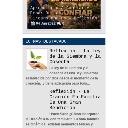
Aprendiendo A Confiar A
Pesar De Las
Circunstancias - Reflexión
04
Jun
2022
0
LO MAS DESTACADO
Reflexión - La Ley
de la Siembra y la
Cosecha
En Busca De La Pareja
La ley de la siembra y la
Adecuada - Reflexión
cosecha es una ley universal
04
Jun
2022
0
establecida por dios desde el momento de la
creación, y tiene aplicación para toda...
Reflexión - La
Oración En Familia
Es Una Gran
Bendición
Usted Sabe ¿Cómo Incorporar
Una Familia Unida Es
la Oración a la vida familiar? La vida familiar
Importante - Reflexión
es dinámica, existen momentos felices y
12
May
2026
0