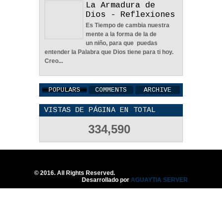
La Armadura de
Dios - Reflexiones
El Poder De Un Abrazo. -
Es Tiempo de cambia nuestra
Reflexión
mente a la forma de la de
12
May
2026
0
un niño, para que puedas
entender la Palabra que Dios tiene para ti hoy.
Creo...
POPULARS
COMMENTS
ARCHIVE
VISTAS DE PÁGINA EN TOTAL
Regala Una Sonrisa -
Reflexión
334,590
12
May
2026
0
© 2016. All Rights Reserved.
Desarrollado por
AGUAYTIA SERVER
POLÍTICA DE PRIVACIDAD
25
Aug
2023
0