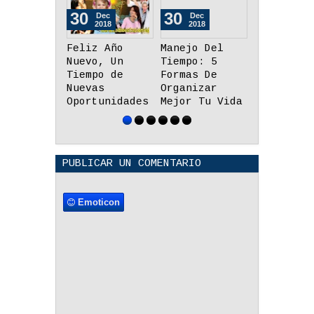
30
30
21
Dec
Dec
Aug
2018
2018
2018
Manejo Del
Nadie Llega A
Consejos 
Tiempo: 5
Tu Vida Sin
Administr
Formas De
Motivo
Mejor Tu
Organizar
Tiempo
Mejor Tu Vida
PUBLICAR UN COMENTARIO
Emoticon