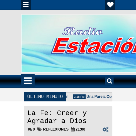
ÚLTIMO MINUTO
lia Unida Es Importante - Reflexión
Una Pareja Que Ora Unida. - Refl
3:18 PM
a De La Pareja Adecuada - Reflexión
La Fe: Creer y
Agradar a Dios
0
REFLEXIONES
21:00