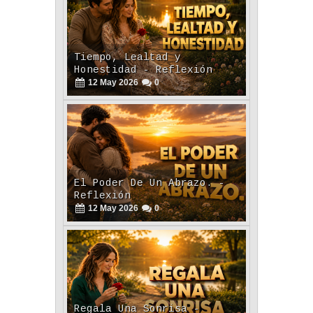
Tiempo, Lealtad y
Honestidad - Reflexión
12
May
2026
0
El Poder De Un Abrazo. -
Reflexión
12
May
2026
0
Regala Una Sonrisa -