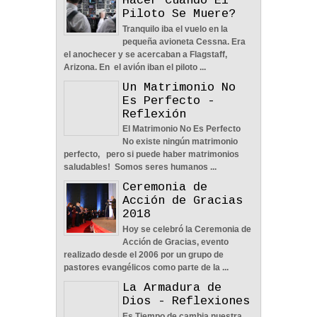
Hacer Cuando El
Piloto Se Muere?
Tranquilo iba el vuelo en la
pequeña avioneta Cessna. Era
Nos Toca Escoger El
el anochecer y se acercaban a Flagstaff,
Camino, Fácil O Difícil -
Arizona. En el avión iban el piloto ...
Reflexión
Un Matrimonio No
04
Jun
2022
0
Es Perfecto -
Reflexión
El Matrimonio No Es Perfecto
No existe ningún matrimonio
perfecto, pero si puede haber matrimonios
saludables! Somos seres humanos ...
Aprendiendo A Confiar A
Ceremonia de
Pesar De Las
Acción de Gracias
Circunstancias - Reflexión
2018
04
Jun
2022
0
Hoy se celebró la Ceremonia de
Acción de Gracias, evento
realizado desde el 2006 por un grupo de
pastores evangélicos como parte de la ...
La Armadura de
Dios - Reflexiones
En Busca De La Pareja
Es Tiempo de cambia nuestra