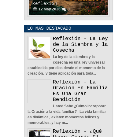
Reflexión
12
May
2026
0
LO MAS DESTACADO
Reflexión - La Ley
de la Siembra y la
Cosecha
La ley de la siembra y la
POLÍTICA DE PRIVACIDAD
cosecha es una ley universal
25
Aug
2023
0
establecida por dios desde el momento de la
creación, y tiene aplicación para toda...
Reflexión - La
Oración En Familia
Es Una Gran
Bendición
Usted Sabe ¿Cómo Incorporar
La Amistad y el Noviazgo -
la Oración a la vida familiar? La vida familiar
Reflexión
es dinámica, existen momentos felices y
04
Jun
2022
0
memorables, y hay m...
Reflexión - ¿Qué