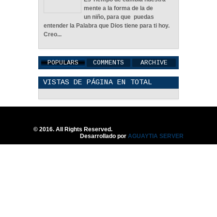
Adecuada - Reflexión
mente a la forma de la de
04
Jun
2022
0
un niño, para que puedas
entender la Palabra que Dios tiene para ti hoy.
Creo...
POPULARS
COMMENTS
ARCHIVE
VISTAS DE PÁGINA EN TOTAL
Una Familia Unida Es
Importante - Reflexión
12
May
2026
0
© 2016. All Rights Reserved.
Desarrollado por
AGUAYTIA SERVER
Una Pareja Que Ora Unida.
- Reflexión
12
May
2026
0