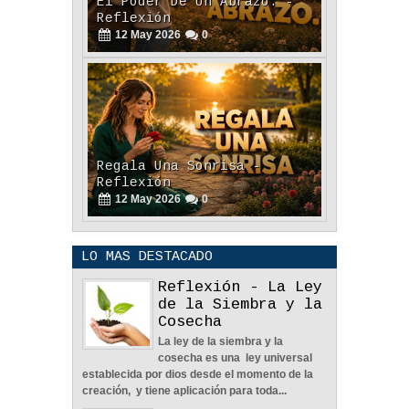
Reflexión
12
May
2026
0
Regala Una Sonrisa -
Reflexión
12
May
2026
0
LO MAS DESTACADO
Reflexión - La Ley
de la Siembra y la
Cosecha
La ley de la siembra y la
POLÍTICA DE PRIVACIDAD
cosecha es una ley universal
25
Aug
2023
0
establecida por dios desde el momento de la
creación, y tiene aplicación para toda...
Reflexión - La