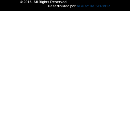
Desarrollado por
AGUAYTIA SERVER
Una Pareja Que Ora Unida.
- Reflexión
12
May
2026
0