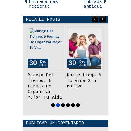
Entrada más
Entrada
reciente
antigua
RELATED POSTS
30
21
24
Dec
Aug
Jul
2018
2018
2018
Nadie Llega A
Consejos Para
Sácale El
Tu Vida Sin
Administrar
Mejor
Motivo
Mejor Tu
Aprovecho
Tiempo
Su Tiempo
Reflexión
PUBLICAR UN COMENTARIO