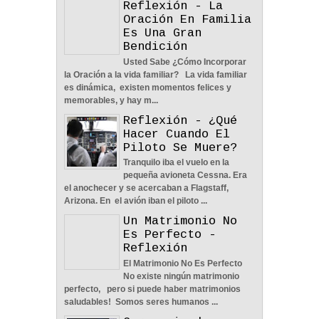
Oración En Familia
Es Una Gran
Bendición
Usted Sabe ¿Cómo Incorporar
La Amistad y el Noviazgo -
la Oración a la vida familiar? La vida familiar
Reflexión
es dinámica, existen momentos felices y
04
Jun
2022
0
memorables, y hay m...
Reflexión - ¿Qué
Hacer Cuando El
Piloto Se Muere?
Tranquilo iba el vuelo en la
pequeña avioneta Cessna. Era
Nos Toca Escoger El
el anochecer y se acercaban a Flagstaff,
Camino, Fácil O Difícil -
Arizona. En el avión iban el piloto ...
Reflexión
Un Matrimonio No
04
Jun
2022
0
Es Perfecto -
Reflexión
El Matrimonio No Es Perfecto
No existe ningún matrimonio
perfecto, pero si puede haber matrimonios
saludables! Somos seres humanos ...
Aprendiendo A Confiar A
Ceremonia de
Pesar De Las