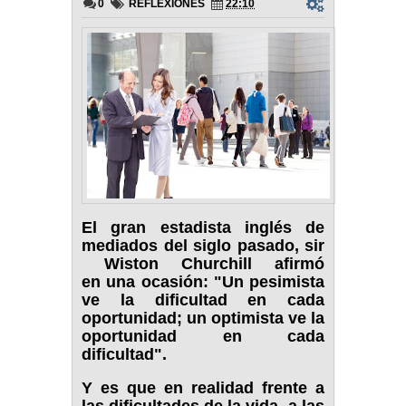
0
REFLEXIONES
22:10
El gran estadista inglés de
mediados del siglo pasado, sir
Wiston Churchill afirmó
en
una ocasión: "Un pesimista
ve la dificultad en cada
oportunidad; un optimista ve la
oportunidad en cada
dificultad".
Y es que en realidad frente a