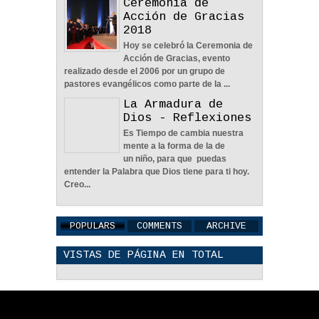
Acción de Gracias
Circunstancias - Reflexión
2018
04
Jun
2022
0
Hoy se celebró la Ceremonia de
Acción de Gracias, evento
realizado desde el 2006 por un grupo de
pastores evangélicos como parte de la ...
La Armadura de
Dios - Reflexiones
En Busca De La Pareja
Es Tiempo de cambia nuestra
Adecuada - Reflexión
mente a la forma de la de
04
Jun
2022
0
un niño, para que puedas
entender la Palabra que Dios tiene para ti hoy.
Creo...
POPULARS
COMMENTS
ARCHIVE
VISTAS DE PÁGINA EN TOTAL
Una Familia Unida Es
Importante - Reflexión
12
May
2026
0
© 2016. All Rights Reserved.