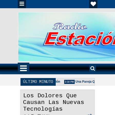
ÚLTIMO MINUTO
ilia Unida Es Importante - Reflexión
Una Pareja Que Ora Unida. - Ref
3:18 PM
ca De La Pareja Adecuada - Reflexión
Los Dolores Que
Causan Las Nuevas
Tecnologías