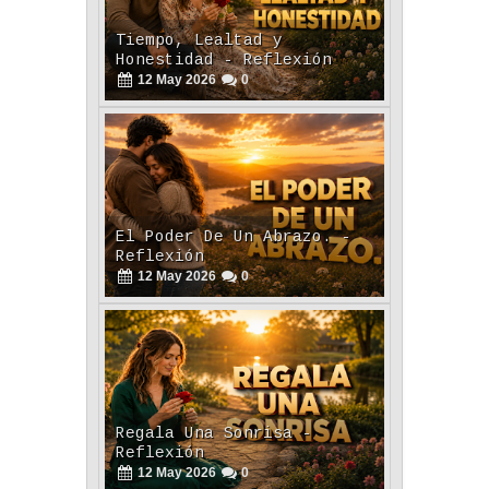
Tiempo, Lealtad y
Honestidad - Reflexión
12
May
2026
0
El Poder De Un Abrazo. -
Reflexión
12
May
2026
0
Regala Una Sonrisa -
Reflexión
12
May
2026
0