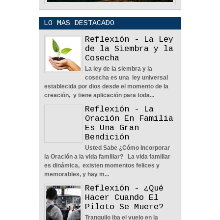
LO MAS DESTACADO
Reflexión - La Ley
de la Siembra y la
Cosecha
La ley de la siembra y la
POLÍTICA DE PRIVACIDAD
cosecha es una ley universal
25
Aug
2023
0
establecida por dios desde el momento de la
creación, y tiene aplicación para toda...
Reflexión - La
Oración En Familia
Es Una Gran
Bendición
Usted Sabe ¿Cómo Incorporar
La Amistad y el Noviazgo -
la Oración a la vida familiar? La vida familiar
Reflexión
es dinámica, existen momentos felices y
04
Jun
2022
0
memorables, y hay m...
Reflexión - ¿Qué
Hacer Cuando El
Piloto Se Muere?
Tranquilo iba el vuelo en la