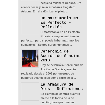
pequeña avioneta Cessna. Era
Nos Toca Escoger El
el anochecer y se acercaban a Flagstaff,
Camino, Fácil O Difícil -
Arizona. En el avión iban el piloto ...
Reflexión
Un Matrimonio No
04
Jun
2022
0
Es Perfecto -
Reflexión
El Matrimonio No Es Perfecto
No existe ningún matrimonio
perfecto, pero si puede haber matrimonios
saludables! Somos seres humanos ...
Aprendiendo A Confiar A
Ceremonia de
Pesar De Las
Acción de Gracias
Circunstancias - Reflexión
2018
04
Jun
2022
0
Hoy se celebró la Ceremonia de
Acción de Gracias, evento
realizado desde el 2006 por un grupo de
pastores evangélicos como parte de la ...
La Armadura de
Dios - Reflexiones
En Busca De La Pareja
Es Tiempo de cambia nuestra
Adecuada - Reflexión
mente a la forma de la de
04
Jun
2022
0
un niño, para que puedas