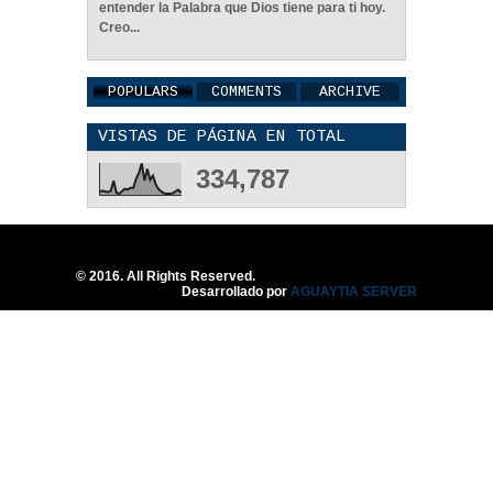
entender la Palabra que Dios tiene para ti hoy.
Creo...
POPULARS
COMMENTS
ARCHIVE
VISTAS DE PÁGINA EN TOTAL
Una Familia Unida Es
Importante - Reflexión
334,787
12
May
2026
0
© 2016. All Rights Reserved.
Desarrollado por
AGUAYTIA SERVER
Una Pareja Que Ora Unida.
- Reflexión
12
May
2026
0