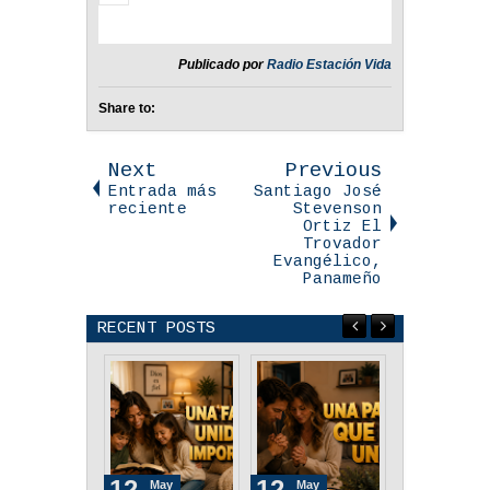
Publicado por
Radio Estación Vida
Share to:
Next
Previous
Entrada más
Santiago José
reciente
Stevenson
Ortiz El
Trovador
Evangélico,
Panameño
RECENT POSTS
12
12
12
May
May
May