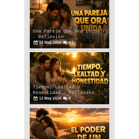
Tiempo, Lealtad y
Honestidad - Reflexión
12
May
2026
0
El Poder De Un Abrazo. -
Reflexión
12
May
2026
0