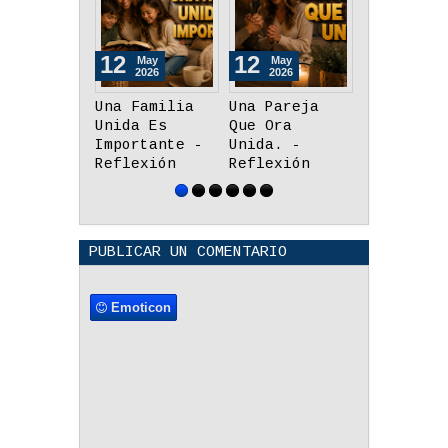
12
12
12
May
May
May
2026
2026
2026
Una Pareja
Tiempo,
El Poder 
Que Ora
Lealtad y
Un Abrazo
Unida. -
Honestidad -
Reflexión
Reflexión
Reflexión
PUBLICAR UN COMENTARIO
Emoticon