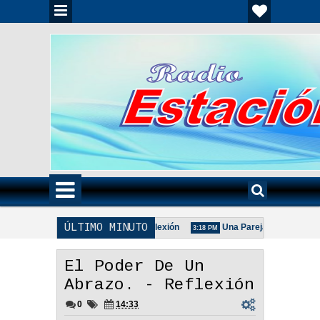
ÚLTIMO MINUTO
Familia Unida Es Importante - Reflexión
Una Pareja Que Ora Unida. -
3:18 PM
 Busca De La Pareja Adecuada - Reflexión
El Poder De Un
Abrazo. - Reflexión
0
14:33