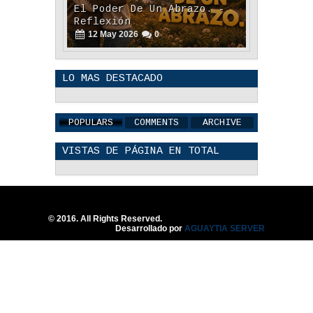
Regala Una Sonrisa -
Reflexión
12
May
2026
0
LO MAS DESTACADO
POPULARS
COMMENTS
ARCHIVE
POLÍTICA DE PRIVACIDAD
VISTAS DE PÁGINA EN TOTAL
25
Aug
2023
0
© 2016. All Rights Reserved.
Desarrollado por
AGUAYTIA SERVER
La Amistad y el Noviazgo -
Reflexión
04
Jun
2022
0