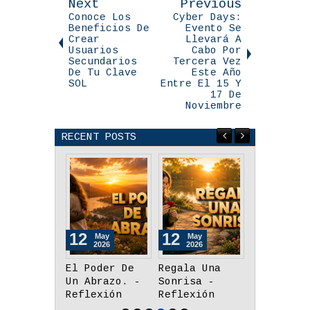
Next
Previous
Conoce Los
Cyber Days:
Beneficios De
Evento Se
Crear
Llevará A
Usuarios
Cabo Por
Secundarios
Tercera Vez
De Tu Clave
Este Año
SOL
Entre El 15 Y
17 De
Noviembre
RECENT POSTS
12
25
12
May
Aug
May
2026
2023
2026
Regala Una
POLÍTICA DE
Una Famil
Sonrisa -
PRIVACIDAD
Unida Es
Reflexión
Important
Reflexión