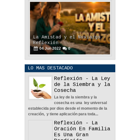
La Amistad y el Noviazgo -
Reflexión
04
Jun
2022
0
LO MAS DESTACADO
Reflexión - La Ley
Nos Toca Escoger El
de la Siembra y la
Camino, Fácil O Difícil -
Cosecha
Reflexión
La ley de la siembra y la
04
Jun
2022
0
cosecha es una ley universal
establecida por dios desde el momento de la
creación, y tiene aplicación para toda...
Reflexión - La
Oración En Familia
Es Una Gran
Aprendiendo A Confiar A