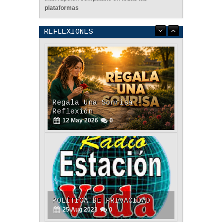
plataformas
REFLEXIONES
Regala Una Sonrisa -
Reflexión
12
May
2026
0
POLÍTICA DE PRIVACIDAD
25
Aug
2023
0