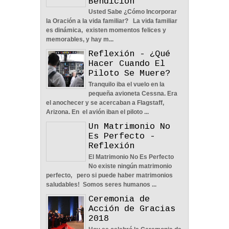
Bendición
Pesar De Las
Usted Sabe ¿Cómo Incorporar
Circunstancias - Reflexión
la Oración a la vida familiar? La vida familiar
04
Jun
2022
0
es dinámica, existen momentos felices y
memorables, y hay m...
Reflexión - ¿Qué
Hacer Cuando El
Piloto Se Muere?
Tranquilo iba el vuelo en la
pequeña avioneta Cessna. Era
En Busca De La Pareja
el anochecer y se acercaban a Flagstaff,
Adecuada - Reflexión
Arizona. En el avión iban el piloto ...
04
Jun
2022
0
Un Matrimonio No
Es Perfecto -
Reflexión
El Matrimonio No Es Perfecto
No existe ningún matrimonio
perfecto, pero si puede haber matrimonios
saludables! Somos seres humanos ...
Una Familia Unida Es
Importante - Reflexión
Ceremonia de
12
May
2026
0
Acción de Gracias
2018