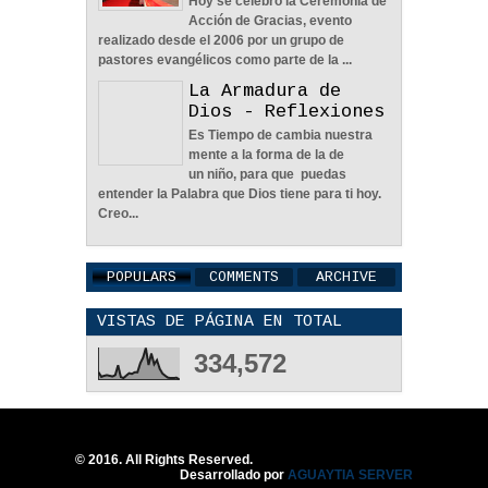
Hoy se celebró la Ceremonia de
Acción de Gracias, evento
realizado desde el 2006 por un grupo de
pastores evangélicos como parte de la ...
La Armadura de
Dios - Reflexiones
Una Pareja Que Ora Unida.
- Reflexión
Es Tiempo de cambia nuestra
12
May
2026
0
mente a la forma de la de
un niño, para que puedas
entender la Palabra que Dios tiene para ti hoy.
Creo...
POPULARS
COMMENTS
ARCHIVE
Tiempo, Lealtad y
VISTAS DE PÁGINA EN TOTAL
Honestidad - Reflexión
12
May
2026
0
334,572
© 2016. All Rights Reserved.
Desarrollado por
AGUAYTIA SERVER