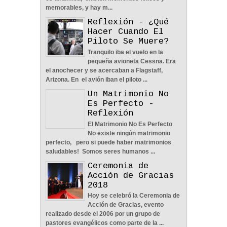
Usted Sabe ¿Cómo Incorporar
La Amistad y el Noviazgo -
la Oración a la vida familiar? La vida familiar
Reflexión
es dinámica, existen momentos felices y
04
Jun
2022
0
memorables, y hay m...
Reflexión - ¿Qué
Hacer Cuando El
Piloto Se Muere?
Tranquilo iba el vuelo en la
pequeña avioneta Cessna. Era
Nos Toca Escoger El
el anochecer y se acercaban a Flagstaff,
Camino, Fácil O Difícil -
Arizona. En el avión iban el piloto ...
Reflexión
Un Matrimonio No
04
Jun
2022
0
Es Perfecto -
Reflexión
El Matrimonio No Es Perfecto
No existe ningún matrimonio
perfecto, pero si puede haber matrimonios
saludables! Somos seres humanos ...
Aprendiendo A Confiar A
Ceremonia de
Pesar De Las
Acción de Gracias
Circunstancias - Reflexión
2018
04
Jun
2022
0
Hoy se celebró la Ceremonia de