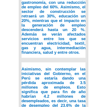
gastronomía, con una reducción
de empleo del 60%.
Asimismo, el
sector de construcción se
retraerá un 30%, educación un
20%, mientras que el impacto en
la generación de empleo
descenderá hasta un 20 %.
Además se verán afectados
servicios entre los que se
encuentran electricidad, textil,
gas y agua, intermediación
financiera, salud y entre otros.
Asimismo, sin contemplar las
iniciativas del Gobierno,
en el
Perú se estaría dando una
pérdida aproximada de 3.5
millones de empleos. Esto
significa que para fin de año
habrían 4.2 millones de
desempleados, es decir, una tasa
de desempleo del 23.6% de la