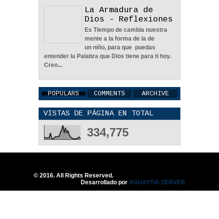
Acción de Gracias, evento
realizado desde el 2006 por un grupo de
pastores evangélicos como parte de la ...
La Armadura de
Dios - Reflexiones
En Busca De La Pareja
Es Tiempo de cambia nuestra
Adecuada - Reflexión
mente a la forma de la de
04
Jun
2022
0
un niño, para que puedas
entender la Palabra que Dios tiene para ti hoy.
Creo...
POPULARS
COMMENTS
ARCHIVE
VISTAS DE PÁGINA EN TOTAL
Una Familia Unida Es
Importante - Reflexión
334,775
12
May
2026
0
© 2016. All Rights Reserved.
Desarrollado por
AGUAYTIA SERVER