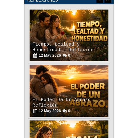
plataformas
REFLEXIONES
Tiempo, Lealtad y
Honestidad - Reflexión
12
May
2026
0
El Poder De Un Abrazo. -
Reflexión
12
May
2026
0