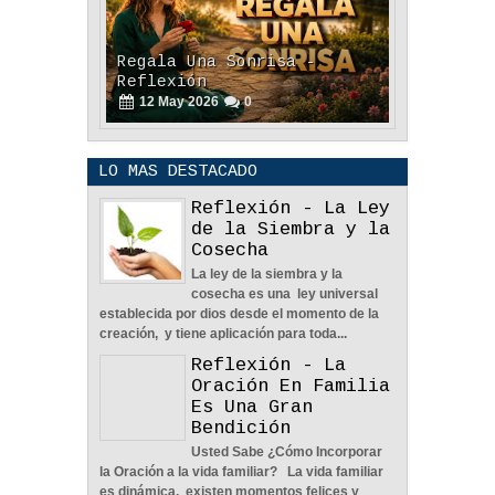
Regala Una Sonrisa -
Reflexión
12
May
2026
0
LO MAS DESTACADO
Reflexión - La Ley
de la Siembra y la
Cosecha
La ley de la siembra y la
POLÍTICA DE PRIVACIDAD
cosecha es una ley universal
25
Aug
2023
0
establecida por dios desde el momento de la
creación, y tiene aplicación para toda...
Reflexión - La
Oración En Familia
Es Una Gran
Bendición