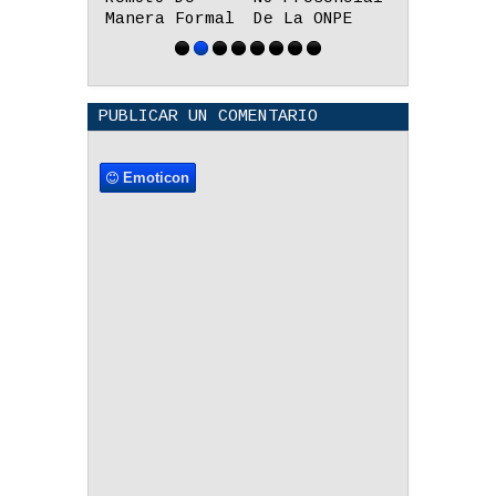
De La ONPE
Digital En El
Educativo
Perú?
Lenguas
Originari
PUBLICAR UN COMENTARIO
Emoticon