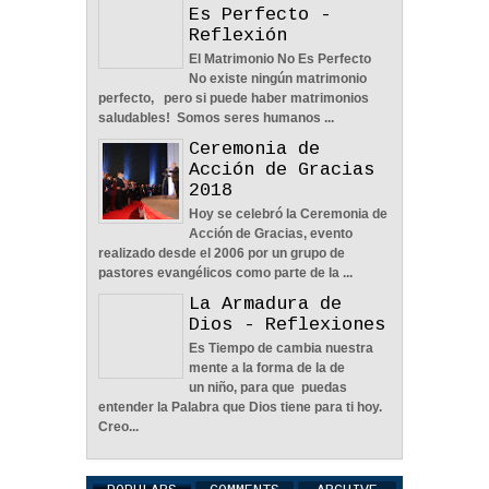
Un Matrimonio No
04
Jun
2022
0
Es Perfecto -
Reflexión
El Matrimonio No Es Perfecto
No existe ningún matrimonio
perfecto, pero si puede haber matrimonios
saludables! Somos seres humanos ...
Aprendiendo A Confiar A
Ceremonia de
Pesar De Las
Acción de Gracias
Circunstancias - Reflexión
2018
04
Jun
2022
0
Hoy se celebró la Ceremonia de
Acción de Gracias, evento
realizado desde el 2006 por un grupo de
pastores evangélicos como parte de la ...
La Armadura de
Dios - Reflexiones
En Busca De La Pareja
Es Tiempo de cambia nuestra
Adecuada - Reflexión
mente a la forma de la de
04
Jun
2022
0
un niño, para que puedas
entender la Palabra que Dios tiene para ti hoy.
Creo...