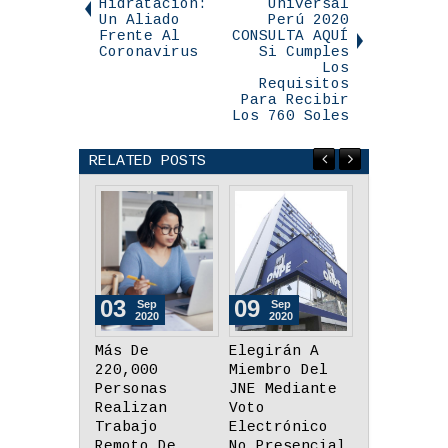
Hidratación:
Universal
Un Aliado
Perú 2020
Frente Al
CONSULTA AQUÍ
Coronavirus
Si Cumples
Los
Requisitos
Para Recibir
Los 760 Soles
RELATED POSTS
09
03
26
Sep
Sep
Aug
2020
2020
2020
Elegirán A
¿Cuáles Deben
Minedu:
Miembro Del
Ser Las
Tabletas
JNE Mediante
Prioridades
Tendrán M
Voto
Para Cerrar
De 35
Electrónico
La Brecha
Aplicacio
No Presencial
Educativa
Y Recurso