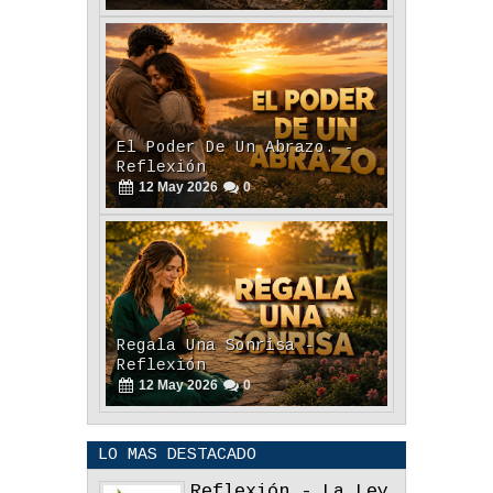
12
May
2026
0
El Poder De Un Abrazo. -
Reflexión
12
May
2026
0
Regala Una Sonrisa -
Reflexión
12
May
2026
0
LO MAS DESTACADO