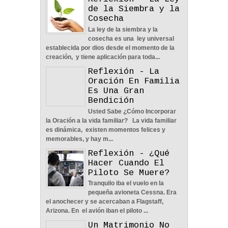
Reflexión - La Ley
de la Siembra y la
Cosecha
La ley de la siembra y la
POLÍTICA DE PRIVACIDAD
cosecha es una ley universal
25
Aug
2023
0
establecida por dios desde el momento de la
creación, y tiene aplicación para toda...
Reflexión - La
Oración En Familia
Es Una Gran
Bendición
Usted Sabe ¿Cómo Incorporar
La Amistad y el Noviazgo -
la Oración a la vida familiar? La vida familiar
Reflexión
es dinámica, existen momentos felices y
04
Jun
2022
0
memorables, y hay m...
Reflexión - ¿Qué
Hacer Cuando El
Piloto Se Muere?
Tranquilo iba el vuelo en la
pequeña avioneta Cessna. Era
Nos Toca Escoger El
el anochecer y se acercaban a Flagstaff,
Camino, Fácil O Difícil -
Arizona. En el avión iban el piloto ...
Reflexión