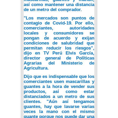
así como mantener una distancia
de un metro del comprador.
"Los mercados son puntos de
contagio de Covid-19. Por ello,
comerciantes, autoridades
locales y consumidores se
pongan de acuerdo y exijan
condiciones de salubridad que
permitan reducir los riesgos",
dijo en TV Perú Elvis García,
director general de Políticas
Agrarias del Ministerio de
Agricultura.
Dijo que es indispensable que los
comerciantes usen mascarillas y
guantes a la hora de vender sus
productos, así como estar
distanciados a un metro de sus
clientes. "Aún así tengamos
guantes, hay que lavarse varias
veces la mano con el mismo
guante porque nos puede dar una