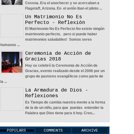
Cessna. Era el anochecer y se acercaban a
Flagstaff, Arizona. En el avión iban el piloto ...
Un Matrimonio No Es
Perfecto - Reflexión
El Matrimonio No Es Perfecto No existe ningún
Aprendiendo A Confiar A Pesar De
matrimonio perfecto, pero si puede haber
Las Circunstancias - Reflexión
matrimonios saludables! Somos seres
04
Jun
2022
0
humanos ...
Ceremonia de Acción de
Gracias 2018
Aug
2019
Hoy se celebró la Ceremonia de Acción de
Gracias, evento realizado desde el 2006 por un
 2019: Claudia
grupo de pastores evangélicos como parte de
ez Con 51 Años
la ...
 La Medalla De
En Busca De La Pareja Adecuada -
La Armadura de Dios -
En Frontón
Reflexión
Reflexiones
nino
04
Jun
2022
0
Es Tiempo de cambia nuestra mente a la forma
de la de un niño, para que puedas entender la
Palabra que Dios tiene para ti hoy. Creo...
POPULARS
COMMENTS
ARCHIVE