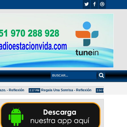
- Reflexión
Regala Una Sonrisa - Reflexión
POLÍTICA DE 
2:17 PM
2:04 PM