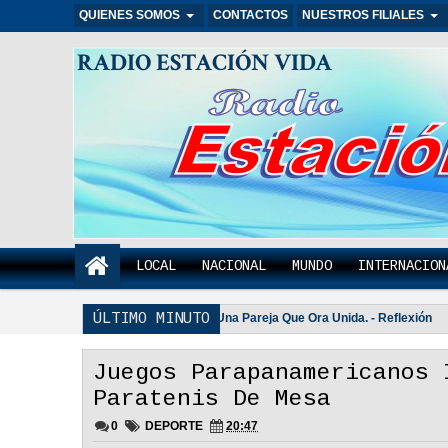
QUIENES SOMOS
CONTACTOS
NUESTROS FILIALES
RADIO ESTACIÓN VIDA
LOCAL
NACIONAL
MUNDO
INTERNACION
ÚLTIMO MINUTO
 Importante - Reflexión
Una Pareja Que Ora Unida. - Reflexión
3:18 PM
3:07
Juegos Parapanamericanos 
Paratenis De Mesa
0
DEPORTE
20:47