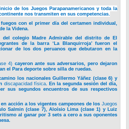
 inicio de los Juegos Parapanamericanos y toda la
 continente nos transmiten en sus competencias.
fuegos con el primer día del certamen individual,
de la Videna.
del colegio Madre Admirable del distrito de El
egrantes de la barra ‘La Blanquirroja’ fueron el
ionar de los dos peruanos que debutaron en la
ase 4)
cayeron ante sus adversarios, pero dejaron
n el Para deporte sobre silla de ruedas.
camino los nacionales Guillermo Yáñez (clase 6) y
n
discapacidad física
. En la segunda sesión del día,
ner sus segundos encuentros de sus respectivos
er en acción a los vigentes campeones de los
Juegos
lo Salmin (clase 7), Aloísio Lima (clase 1) y Luiz
ritismo al ganar por 3 sets a cero a sus oponentes
mesa.