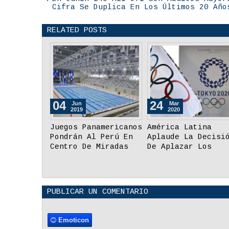
Cifra Se Duplica En Los Últimos 20 Año
RELATED POSTS
19
04
Jul
Jun
2019
2019
Perú derrota a
Juegos Panamerica
República Dominicana
Pondrán Al Perú E
en Mundial de
Centro De Miradas
Voleibol Sub-20 de
Internacionales
México
PUBLICAR UN COMENTARIO
Emoticon