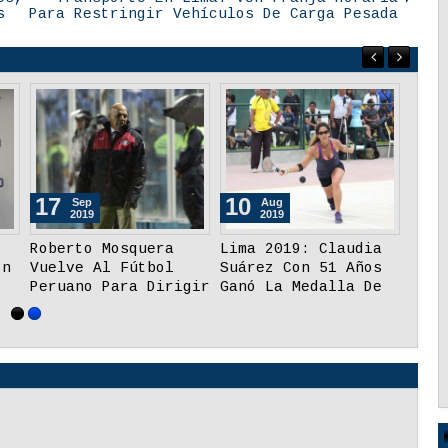
s
Para Restringir Vehículos De Carga Pesada
24
17
10
Mar
Sep
2020
2019
nos
América Latina
Roberto Mosquera
Lima
n
Aplaude La Decisión
Vuelve Al Fútbol
Suár
De Aplazar Los
Peruano Para Dirigir
Ganó
Juegos De Tokio 2020
Al Binacional
Oro 
Feme