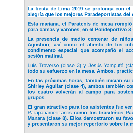
La fiesta de Lima 2019 se prolonga con el
alegría que los mejores Paradeportistas del
Esta mañana, el Paratenis de mesa rompió 
para damas y varones, en el Polideportivo 3 
La presencia de medio centenar de niños 
Agustino, así como el aliento de los int
condimento especial que acompañó el acc
sesión matinal.
Luis Traverso (clase 3) y Jesús Yampufé (cl
todo su esfuerzo en la mesa. Ambos, practica
En las próximas horas, también inician su 
Shirley Aguilar (clase 4), ambos también co
los cuatro volverán al campo para soste
grupos.
El gran atractivo para los asistentes fue v
Parapanamericanos
como los brasileños Pau
Manara (clase 8). Ellos demostraron su favo
y presentaron su mejor repertorio sobre la 