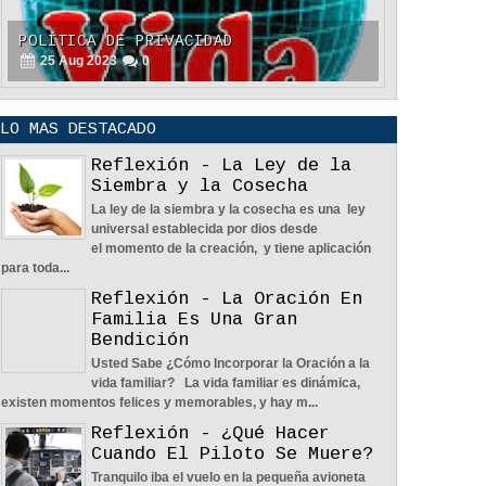
POLÍTICA DE PRIVACIDAD
25
Aug
2023
0
LO MAS DESTACADO
Reflexión - La Ley de la
Siembra y la Cosecha
La ley de la siembra y la cosecha es una ley
La Amistad y el Noviazgo -
universal establecida por dios desde
Reflexión
el momento de la creación, y tiene aplicación
04
Jun
2022
0
para toda...
Reflexión - La Oración En
Familia Es Una Gran
Bendición
Usted Sabe ¿Cómo Incorporar la Oración a la
vida familiar? La vida familiar es dinámica,
existen momentos felices y memorables, y hay m...
Nos Toca Escoger El Camino, Fácil O
Reflexión - ¿Qué Hacer
Difícil - Reflexión
Cuando El Piloto Se Muere?
04
Jun
2022
0
Tranquilo iba el vuelo en la pequeña avioneta