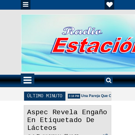
ÚLTIMO MINUTO
 Unida Es Importante - Reflexión
Una Pareja Que Ora Unida. - Reflexi
3:18 PM
e La Pareja Adecuada - Reflexión
Aspec Revela Engaño
En Etiquetado De
Lácteos