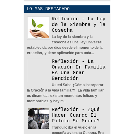
LO MAS DESTACADO
Reflexión - La Ley
de la Siembra y la
Cosecha
La ley de la siembra y la
POLÍTICA DE PRIVACIDAD
cosecha es una ley universal
25
Aug
2023
0
establecida por dios desde el momento de la
creación, y tiene aplicación para toda...
Reflexión - La
Oración En Familia
Es Una Gran
Bendición
Usted Sabe ¿Cómo Incorporar
La Amistad y el Noviazgo -
la Oración a la vida familiar? La vida familiar
Reflexión
es dinámica, existen momentos felices y
04
Jun
2022
0
memorables, y hay m...
Reflexión - ¿Qué
Hacer Cuando El
Piloto Se Muere?
Tranquilo iba el vuelo en la
pequeña avioneta Cessna. Era