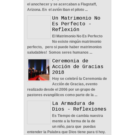
Nos Toca Escoger El
el anochecer y se acercaban a Flagstaff,
Camino, Fácil O Difícil -
Arizona. En el avión iban el piloto ...
Reflexión
Un Matrimonio No
04
Jun
2022
0
Es Perfecto -
Reflexión
El Matrimonio No Es Perfecto
No existe ningún matrimonio
perfecto, pero si puede haber matrimonios
saludables! Somos seres humanos ...
Aprendiendo A Confiar A
Ceremonia de
Pesar De Las
Acción de Gracias
Circunstancias - Reflexión
2018
04
Jun
2022
0
Hoy se celebró la Ceremonia de
Acción de Gracias, evento
realizado desde el 2006 por un grupo de
pastores evangélicos como parte de la ...
La Armadura de
Dios - Reflexiones
En Busca De La Pareja
Es Tiempo de cambia nuestra
Adecuada - Reflexión
mente a la forma de la de
04
Jun
2022
0
un niño, para que puedas
entender la Palabra que Dios tiene para ti hoy.