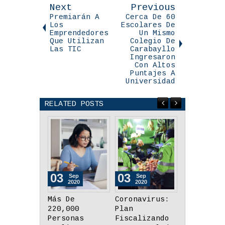
Next
Previous
Premiarán A
Cerca De 60
Los
Escolares De
Emprendedores
Un Mismo
Que Utilizan
Colegio De
Las TIC
Carabayllo
Ingresaron
Con Altos
Puntajes A
Universidad
RELATED POSTS
03
03
26
Sep
Sep
Aug
2020
2020
2020
Coronavirus:
¿Cuáles Deben
Minedu:
Plan
Ser Las
Tabletas
Fiscalizando
Prioridades
Tendrán M