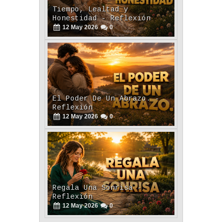
Tiempo, Lealtad y
Honestidad - Reflexión
12
May
2026
0
El Poder De Un Abrazo. -
Reflexión
12
May
2026
0
Regala Una Sonrisa -
Reflexión
12
May
2026
0