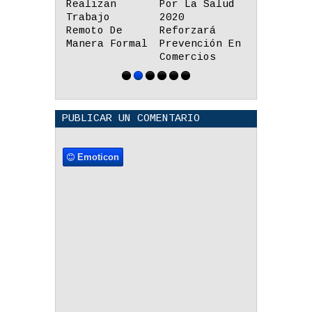
Por La Salud
Para Cerrar
De 35
2020
La Brecha
Aplicacio
Reforzará
Educativa
Y Recurso
Prevención En
Digital En El
Educativo
Comercios
Perú?
Lenguas
Originari
PUBLICAR UN COMENTARIO
Emoticon