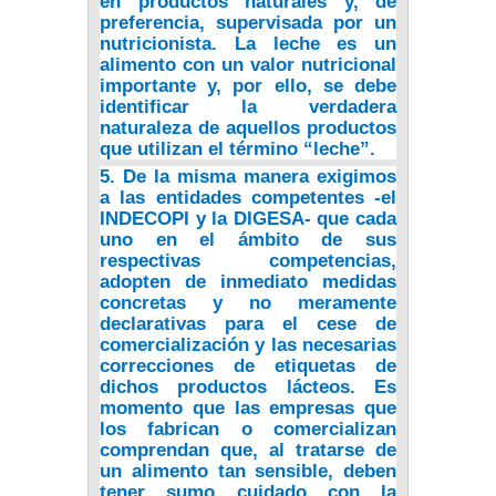
en productos naturales y, de
preferencia, supervisada por un
nutricionista. La leche es un
alimento con un valor nutricional
importante y, por ello, se debe
identificar la verdadera
naturaleza de aquellos productos
que utilizan el término “leche”.
5. De la misma manera exigimos
a las entidades competentes -el
INDECOPI y la DIGESA- que cada
uno en el ámbito de sus
respectivas competencias,
adopten de inmediato medidas
concretas y no meramente
declarativas para el cese de
comercialización y las necesarias
correcciones de etiquetas de
dichos productos lácteos. Es
momento que las empresas que
los fabrican o comercializan
comprendan que, al tratarse de
un alimento tan sensible, deben
tener sumo cuidado con la