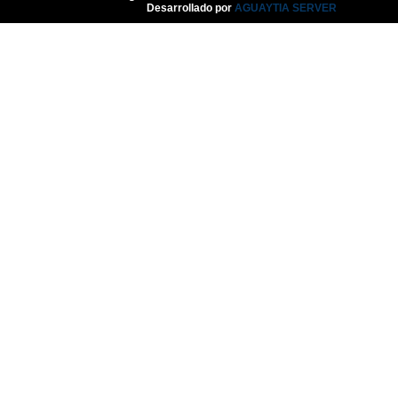
© 2016. All Rights Reserved.
Desarrollado por
AGUAYTIA SERVER
La Amistad y el Noviazgo -
Reflexión
04
Jun
2022
0
Nos Toca Escoger El
Camino, Fácil O Difícil -
Reflexión
04
Jun
2022
0
Aprendiendo A Confiar A
Pesar De Las