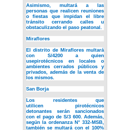
Asimismo, multará a las
personas que realicen reuniones
o fiestas que impidan el libre
tránsito cerrando calles u
obstaculizando el paso peatonal.
Miraflores
El distrito de Miraflores multará
con S/4200 a quien
use
pirotécnicos
en locales o
ambientes cerrados públicos y
privados, además de la venta de
los mismos.
San Borja
Los residentes que
utilicen
pirotécnicos
detonantes
serán sancionados
con el pago de S/3 600. Además,
según la ordenanza N° 332-MSB,
también se multará con el 100%