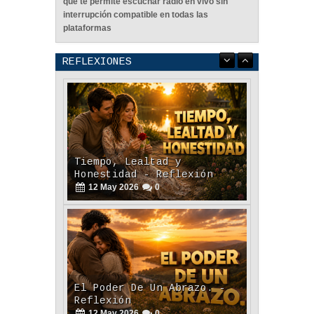
Descarga aplicación de tunein en tu celular
que te permite escuchar radio en vivo sin
interrupción compatible en todas las
plataformas
REFLEXIONES
Tiempo, Lealtad y
Honestidad - Reflexión
12
May
2026
0
El Poder De Un Abrazo. -