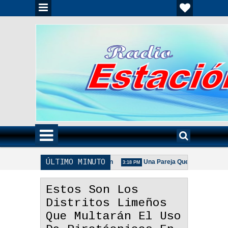
ÚLTIMO MINUTO
ia Unida Es Importante - Reflexión
Una Pareja Que Ora Unida. - Refl
3:18 PM
a De La Pareja Adecuada - Reflexión
Estos Son Los
Distritos Limeños
Que Multarán El Uso