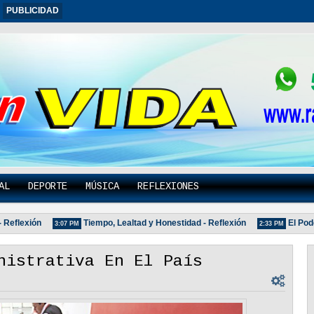
PUBLICIDAD
AL
DEPORTE
MÚSICA
REFLEXIONES
lexión
Tiempo, Lealtad y Honestidad - Reflexión
El Poder D
3:07 PM
2:33 PM
nistrativa En El País