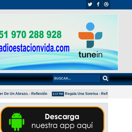
e Un Abrazo. - Reflexión
Regala Una Sonrisa - Reflexión
PO
2:17 PM
2:04 PM