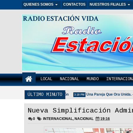
QUIENES SOMOS
CONTACTOS
NUESTROS FILIALES
RADIO ESTACIÓN VIDA
LOCAL
NACIONAL
MUNDO
INTERNACION
ÚLTIMO MINUTO
ilia Unida Es Importante - Reflexión
Una Pareja Que Ora Unida. - Ref
3:18 PM
Nueva Simplificación Admi
0
INTERNACIONAL
,
NACIONAL
19:16