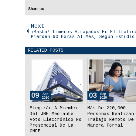
Share to:
Next
¡Basta! Limeños Atrapados En El Tráfic
Pierden 60 Horas Al Mes, Según Estudio
RELATED POSTS
26
26
Aug
Aug
2020
2020
eben Ser
Minedu: Tabletas
Día Nacional De
idades Para
Tendrán Más De 35
Adulto Mayor:
 Brecha
Aplicaciones Y
Essalud Hizo
 Digital En
Recursos Educativos
Descarte De Covid
En Lenguas
En Lince