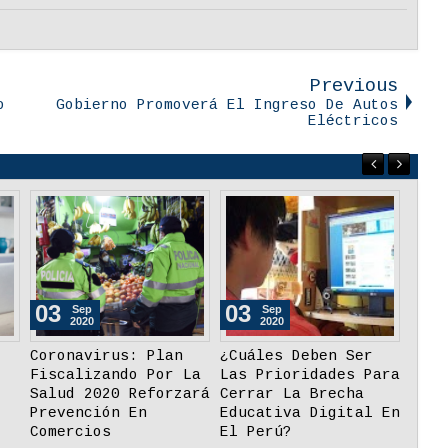
Previous
o
Gobierno Promoverá El Ingreso De Autos
Eléctricos
09
26
Sep
Aug
2020
2020
RUC Digital
Demanda De Cursos De
Contribuye A La
Transformación
Formalización De
Digital Creció 80%
-19
Pequeños Negocios
En El Perú En Crisis
De Coronavirus