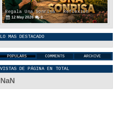
Regala Una Sonrisa - Reflexión
12
May
2026
0
LO MAS DESTACADO
POPULARS
COMMENTS
ARCHIVE
POLÍTICA DE PRIVACIDAD
VISTAS DE PÁGINA EN TOTAL
25
Aug
2023
0
NaN
La Amistad y el Noviazgo -
Reflexión
04
Jun
2022
0