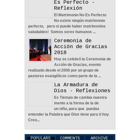
Es Perfecto -
Reflexión
El Matrimonio No Es Perfecto
No existe ningún matrimonio
perfecto, pero si puede haber matrimonios
saludables! Somos seres humanos ...
Ceremonia de
Tiempo, Lealtad y
Acción de Gracias
Honestidad - Reflexión
2018
12
May
2026
0
Hoy se celebró la Ceremonia de
Acción de Gracias, evento
realizado desde el 2006 por un grupo de
pastores evangélicos como parte de la ...
La Armadura de
Dios - Reflexiones
El Poder De Un Abrazo. -
Es Tiempo de cambia nuestra
Reflexión
mente a la forma de la de
12
May
2026
0
un niño, para que puedas
entender la Palabra que Dios tiene para ti hoy.
Creo...
POPULARS
COMMENTS
ARCHIVE