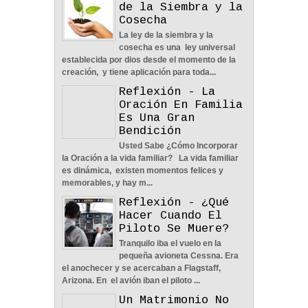
de la Siembra y la
Cosecha
En Busca De La Pareja
La ley de la siembra y la
Adecuada - Reflexión
cosecha es una ley universal
04
Jun
2022
0
establecida por dios desde el momento de la
creación, y tiene aplicación para toda...
Reflexión - La
Oración En Familia
Es Una Gran
Bendición
Usted Sabe ¿Cómo Incorporar
Una Familia Unida Es
la Oración a la vida familiar? La vida familiar
Importante - Reflexión
es dinámica, existen momentos felices y
12
May
2026
0
memorables, y hay m...
Reflexión - ¿Qué
Hacer Cuando El
Piloto Se Muere?
Tranquilo iba el vuelo en la
pequeña avioneta Cessna. Era
el anochecer y se acercaban a Flagstaff,
Una Pareja Que Ora Unida.
Arizona. En el avión iban el piloto ...
- Reflexión
Un Matrimonio No
12
May
2026
0