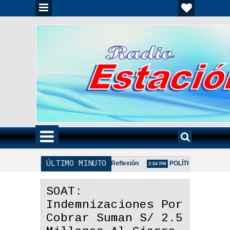
ÚLTIMO MINUTO
ón
Regala Una Sonrisa - Reflexión
POLÍTICA DE PRIVACID
2:17 PM
2:04 PM
SOAT:
Indemnizaciones Por
Cobrar Suman S/ 2.5