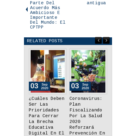
Parte Del
antigua
Acuerdo Más
Ambicioso E
Importante
Del Mundo: El
CPTPP
RELATED POSTS
03
03
03
Sep
Sep
Sep
2020
2020
2020
¿Cuáles Deben
Coronavirus:
Más De
Ser Las
Plan
220,000
Prioridades
Fiscalizando
Personas
Para Cerrar
Por La Salud
Realizan
La Brecha
2020
Trabajo
Educativa
Reforzará
Remoto De
Digital En El
Prevención En
Manera Fo