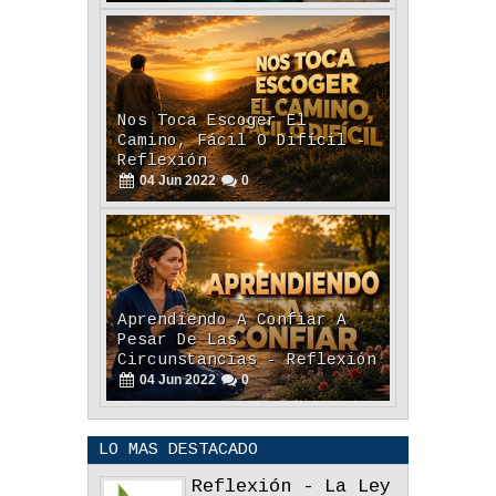
Nos Toca Escoger El
Camino, Fácil O Difícil -
Reflexión
04
Jun
2022
0
Aprendiendo A Confiar A
Pesar De Las
Circunstancias - Reflexión
04
Jun
2022
0
LO MAS DESTACADO
Reflexión - La Ley