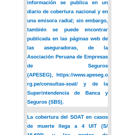
información se publica en un
diario de cobertura nacional y en
una emisora radial; sin embargo,
también se puede encontrar
publicada en las páginas web de
las aseguradoras, de la
Asociación Peruana de Empresas
de Seguros
(APESEG),
https://www.apeseg.o
rg.pe/
consultas-soat/
y de la
Superintendencia de Banca y
Seguros (
SBS
).
La cobertura del SOAT en casos
de muerte llega a 4 UIT (S/