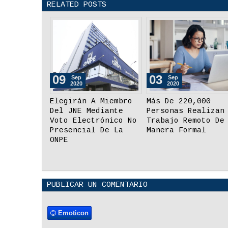
RELATED POSTS
09
03
Sep
Sep
2020
2020
Elegirán A Miembro
Más De 220,000
Del JNE Mediante
Personas Realizan
Voto Electrónico No
Trabajo Remoto De
Presencial De La
Manera Formal
ONPE
PUBLICAR UN COMENTARIO
Emoticon