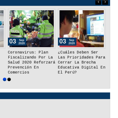
03
03
26
Sep
Sep
2020
2020
Coronavirus: Plan
¿Cuáles Deben Ser
Mine
Fiscalizando Por La
Las Prioridades Para
Tend
Salud 2020 Reforzará
Cerrar La Brecha
Apli
Prevención En
Educativa Digital En
Recu
Comercios
El Perú?
En L
Orig