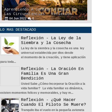
Aprendiendo A Confiar A Pesar De
Las Circunstancias - Reflexión
04
Jun
2022
0
LO MAS DESTACADO
Reflexión - La Ley de la
Siembra y la Cosecha
La ley de la siembra y la cosecha es una ley
En Busca De La Pareja Adecuada -
universal establecida por dios desde
Reflexión
el momento de la creación, y tiene aplicación
04
Jun
2022
0
para toda...
Reflexión - La Oración En
Familia Es Una Gran
Bendición
Usted Sabe ¿Cómo Incorporar la Oración a la
vida familiar? La vida familiar es dinámica,
existen momentos felices y memorables, y hay m...
Una Familia Unida Es Importante -
Reflexión - ¿Qué Hacer
Reflexión
Cuando El Piloto Se Muere?
12
May
2026
0
Tranquilo iba el vuelo en la pequeña avioneta