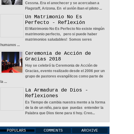
Cessna. Era el anochecer y se acercaban a
Flagstaff, Arizona. En el avión iban el piloto ...
Un Matrimonio No Es
Perfecto - Reflexión
El Matrimonio No Es Perfecto No existe ningún
Una Pareja Que Ora Unida. -
matrimonio perfecto, pero si puede haber
Reflexión
matrimonios saludables! Somos seres
12
May
2026
0
humanos ...
Ceremonia de Acción de
Gracias 2018
Hoy se celebró la Ceremonia de Acción de
Gracias, evento realizado desde el 2006 por un
grupo de pastores evangélicos como parte de
la ...
Tiempo, Lealtad y Honestidad -
La Armadura de Dios -
Reflexión
Reflexiones
12
May
2026
0
Es Tiempo de cambia nuestra mente a la forma
de la de un niño, para que puedas entender la
Palabra que Dios tiene para ti hoy. Creo...
POPULARS
COMMENTS
ARCHIVE