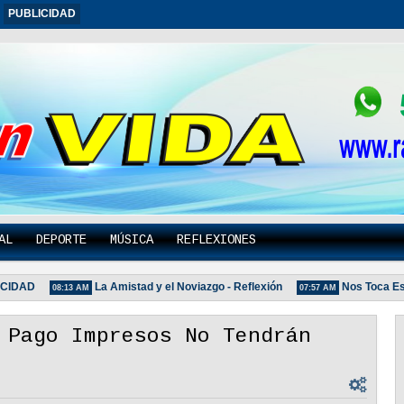
PUBLICIDAD
AL
DEPORTE
MÚSICA
REFLEXIONES
DAD
La Amistad y el Noviazgo - Reflexión
Nos Toca Escoger
08:13 AM
07:57 AM
 Pago Impresos No Tendrán