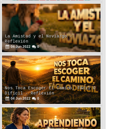
La Amistad y el Noviazgo -
Reflexión
04
Jun
2022
0
Nos Toca Escoger El Camino, Fácil O
Difícil - Reflexión
04
Jun
2022
0