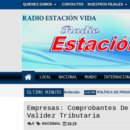
QUIENES SOMOS
CONTACTOS
NUESTROS FILIALES
RADIO ESTACIÓN VIDA
LOCAL
NACIONAL
MUNDO
INTERNACION
ÚLTIMO MINUTO
ión
Regala Una Sonrisa - Reflexión
POLÍTICA DE PRIVACI
2:17 PM
2:04 PM
Empresas: Comprobantes De
Validez Tributaria
0
NACIONAL
18:19