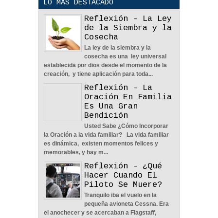
LO MAS DESTACADO
Reflexión - La Ley
de la Siembra y la
Cosecha
La ley de la siembra y la
POLÍTICA DE PRIVACIDAD
cosecha es una ley universal
25
Aug
2023
0
establecida por dios desde el momento de la
creación, y tiene aplicación para toda...
Reflexión - La
Oración En Familia
Es Una Gran
Bendición
Usted Sabe ¿Cómo Incorporar
La Amistad y el Noviazgo -
la Oración a la vida familiar? La vida familiar
Reflexión
es dinámica, existen momentos felices y
04
Jun
2022
0
memorables, y hay m...
Reflexión - ¿Qué
Hacer Cuando El
Piloto Se Muere?
Tranquilo iba el vuelo en la
pequeña avioneta Cessna. Era
Nos Toca Escoger El
el anochecer y se acercaban a Flagstaff,
Camino, Fácil O Difícil -