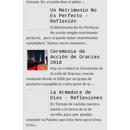
Arizona. En el avión iban el piloto ...
Reflexión
Un Matrimonio No
04
Jun
2022
0
Es Perfecto -
Reflexión
El Matrimonio No Es Perfecto
No existe ningún matrimonio
perfecto, pero si puede haber matrimonios
saludables! Somos seres humanos ...
Aprendiendo A Confiar A
Ceremonia de
Pesar De Las
Acción de Gracias
Circunstancias - Reflexión
2018
04
Jun
2022
0
Hoy se celebró la Ceremonia de
Acción de Gracias, evento
realizado desde el 2006 por un grupo de
pastores evangélicos como parte de la ...
La Armadura de
Dios - Reflexiones
En Busca De La Pareja
Es Tiempo de cambia nuestra
Adecuada - Reflexión
mente a la forma de la de
04
Jun
2022
0
un niño, para que puedas
entender la Palabra que Dios tiene para ti hoy.
Creo...