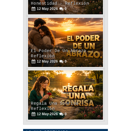
Honestidad - Reflexión
12
May
2026
0
El Poder De Un Abrazo. -
Reflexión
12
May
2026
0
Regala Una Sonrisa -
Reflexión
12
May
2026
0