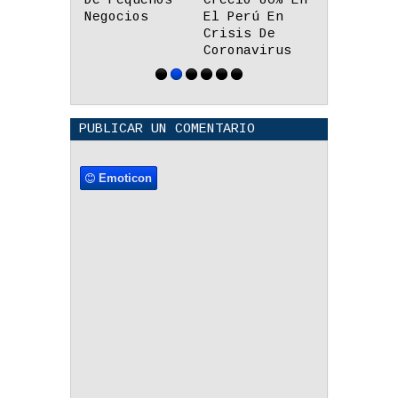
Creció 80% En
Fallecidos
En El Str
El Perú En
Por Covid-19
Food
Crisis De
Latinoamé
Coronavirus
De Netfli
PUBLICAR UN COMENTARIO
Emoticon