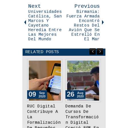
Next
Previous
Universidades
Birmania:
Católica, San
Fuerza Armada
Marcos Y
Encontró
Cayetano
Restos Del
Heredia Entre
Avión Que Se
Las Mejores
Estrelló En
Del Mundo
El Mar
RELATED POSTS
26
13
23
Aug
Aug
Jul
2020
2020
2020
Demanda De
Minsa
El Cevich
Cursos De
Actualiza A
Pudo Cont
Transformació
25,648 El
El Tlayud
n Digital
Número De
Quedó Seg