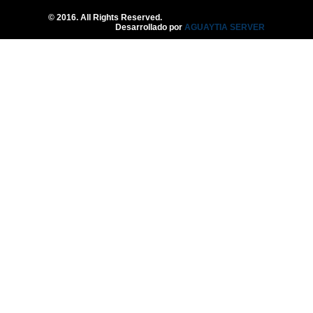
© 2016. All Rights Reserved.
Desarrollado por
AGUAYTIA SERVER
Una Pareja Que Ora Unida.
- Reflexión
12
May
2026
0