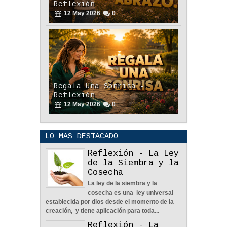
El Poder De Un Abrazo. -
Reflexión
12
May
2026
0
Regala Una Sonrisa -
Reflexión
12
May
2026
0
LO MAS DESTACADO
Reflexión - La Ley
de la Siembra y la
Cosecha
La ley de la siembra y la
POLÍTICA DE PRIVACIDAD
cosecha es una ley universal
25
Aug
2023
0
establecida por dios desde el momento de la
creación, y tiene aplicación para toda...