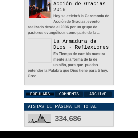
Ceremonia de
Pesar De Las
Acción de Gracias
Circunstancias - Reflexión
2018
04
Jun
2022
0
Hoy se celebró la Ceremonia de
Acción de Gracias, evento
realizado desde el 2006 por un grupo de
pastores evangélicos como parte de la ...
La Armadura de
Dios - Reflexiones
En Busca De La Pareja
Es Tiempo de cambia nuestra
Adecuada - Reflexión
mente a la forma de la de
04
Jun
2022
0
un niño, para que puedas
entender la Palabra que Dios tiene para ti hoy.
Creo...
POPULARS
COMMENTS
ARCHIVE
VISTAS DE PÁGINA EN TOTAL
Una Familia Unida Es
Importante - Reflexión
334,686
12
May
2026
0