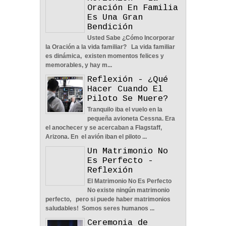
Reflexión - La
Oración En Familia
Es Una Gran
Bendición
Usted Sabe ¿Cómo Incorporar
La Amistad y el Noviazgo -
la Oración a la vida familiar? La vida familiar
Reflexión
es dinámica, existen momentos felices y
04
Jun
2022
0
memorables, y hay m...
Reflexión - ¿Qué
Hacer Cuando El
Piloto Se Muere?
Tranquilo iba el vuelo en la
pequeña avioneta Cessna. Era
Nos Toca Escoger El
el anochecer y se acercaban a Flagstaff,
Camino, Fácil O Difícil -
Arizona. En el avión iban el piloto ...
Reflexión
Un Matrimonio No
04
Jun
2022
0
Es Perfecto -
Reflexión
El Matrimonio No Es Perfecto
No existe ningún matrimonio
perfecto, pero si puede haber matrimonios
saludables! Somos seres humanos ...
Aprendiendo A Confiar A